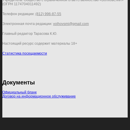
Учредитель: Общество с ограниченной ответственностью «ВолховСМИ»
(ОГРН 1174704011492)
Телефон редакции:
(812) 996-87-55
Электронная почта редакции:
volhovsmi@gmail.com
Главный редактор Тарасова К.Ю.
Настоящий ресурс содержит материалы 18+
Статистика посещаемости
Документы
Официальный бланк
Договор на информационное обслуживание