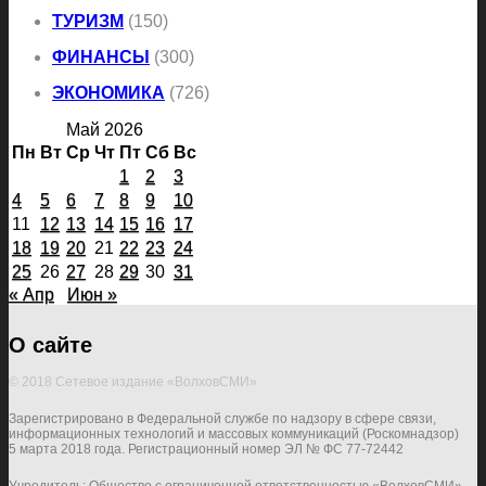
ТУРИЗМ
(150)
ФИНАНСЫ
(300)
ЭКОНОМИКА
(726)
Май 2026
Пн
Вт
Ср
Чт
Пт
Сб
Вс
1
2
3
4
5
6
7
8
9
10
11
12
13
14
15
16
17
18
19
20
21
22
23
24
25
26
27
28
29
30
31
« Апр
Июн »
О сайте
© 2018 Сетевое издание «ВолховСМИ»
Зарегистрировано в Федеральной службе по надзору в сфере связи,
информационных технологий и массовых коммуникаций (Роскомнадзор)
5 марта 2018 года. Регистрационный номер ЭЛ № ФС 77-72442