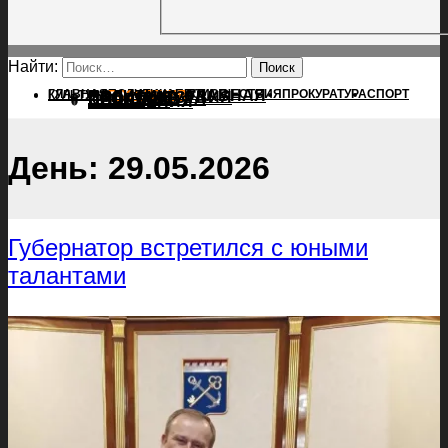
Найти:
ГЛАВНАЯ
ПОЛИТИКА
ПРОИСШЕСТВИЯ
ГЛАВНАЯ
ПРОКУРАТУРА
СПОРТ
КУЛЬТУРА
ПОЛИТИКА
ПОСЕЛЕНИЯ
ПРОИСШЕСТВИЯ
ПРОКУРАТУРА
СПОРТ
КУЛЬТУРА
ПОСЕЛЕНИЯ
День:
29.05.2026
Губернатор встретился с юными
талантами