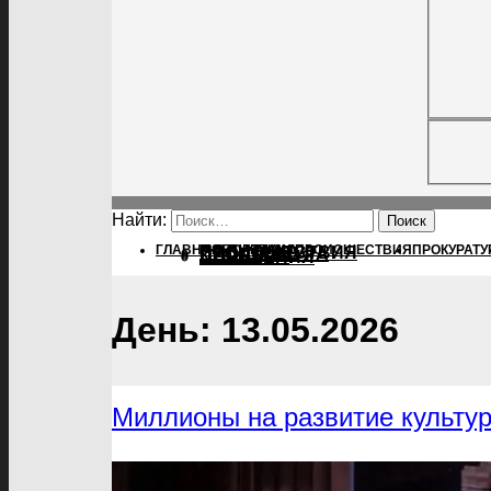
Найти:
ГЛАВНАЯ
ПОЛИТИКА
ПОЛИТИКА
ПРОИСШЕСТВИЯ
ПРОКУРАТУ
ПРОИСШЕСТВИЯ
ПРОКУРАТУРА
СПОРТ
КУЛЬТУРА
ПОСЕЛЕНИЯ
День:
13.05.2026
Миллионы на развитие культу