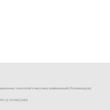
мационных технологий и массовых коммуникаций (Роскомнадзор)
ГРН 1174704011492)