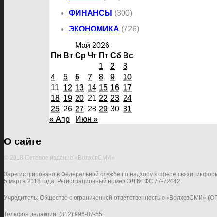
ФИНАНСЫ
(300)
ЭКОНОМИКА
(726)
Май 2026
Пн
Вт
Ср
Чт
Пт
Сб
Вс
1
2
3
4
5
6
7
8
9
10
11
12
13
14
15
16
17
18
19
20
21
22
23
24
25
26
27
28
29
30
31
« Апр
Июн »
О сайте
© 2018 Сетевое издание «ВолховСМИ»
Зарегистрировано в Федеральной службе по надзору в сфере связи, инфор
5 марта 2018 года. Регистрационный номер ЭЛ № ФС 77-72442
Учредитель: Общество с ограниченной ответственностью «ВолховСМИ» (О
Телефон редакции:
(812) 996-87-55