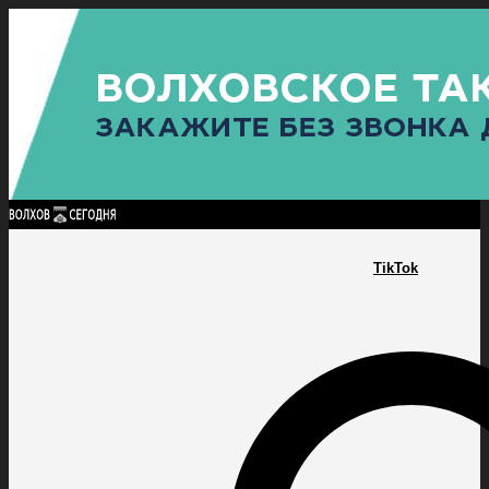
Найти:
ГЛАВНАЯ
ПОЛИТИКА
ПРОИСШЕСТВИЯ
ПРОКУРАТУРА
СПОРТ
КУЛЬТУ
ПОЛИТИКА
ПРОИСШЕСТВИЯ
ПРОКУРАТУРА
СПОРТ
КУЛЬТУРА
ПОСЕЛЕНИЯ
TikTok