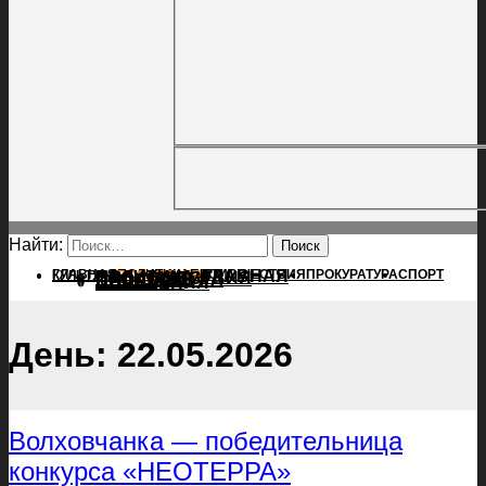
Найти:
ГЛАВНАЯ
ПОЛИТИКА
ПРОИСШЕСТВИЯ
ГЛАВНАЯ
ПРОКУРАТУРА
СПОРТ
КУЛЬТУРА
ПОЛИТИКА
ПОСЕЛЕНИЯ
ПРОИСШЕСТВИЯ
ПРОКУРАТУРА
СПОРТ
КУЛЬТУРА
ПОСЕЛЕНИЯ
День:
22.05.2026
Волховчанка — победительница
конкурса «НЕОТЕРРА»