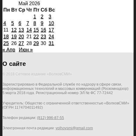
Май 2026
Пн
Вт
Ср
Чт
Пт
Сб
Вс
1
2
3
4
5
6
7
8
9
10
11
12
13
14
15
16
17
18
19
20
21
22
23
24
25
26
27
28
29
30
31
« Апр
Июн »
О сайте
© 2018 Сетевое издание «ВолховСМИ»
Зарегистрировано в Федеральной службе по надзору в сфере связи,
информационных технологий и массовых коммуникаций (Роскомнадзор)
5 марта 2018 года. Регистрационный номер ЭЛ № ФС 77-72442
Учредитель: Общество с ограниченной ответственностью «ВолховСМИ»
(ОГРН 1174704011492)
Телефон редакции:
(812) 996-87-55
Электронная почта редакции:
volhovsmi@gmail.com