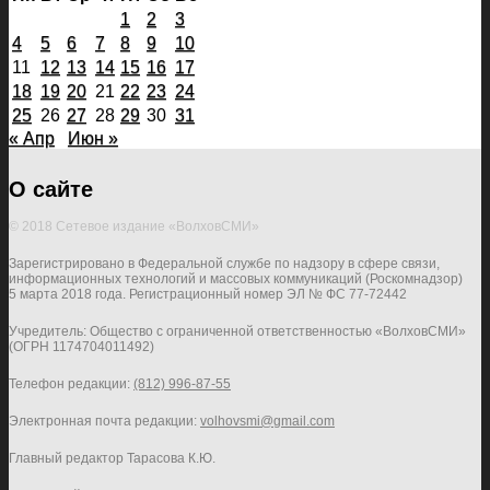
1
2
3
4
5
6
7
8
9
10
11
12
13
14
15
16
17
18
19
20
21
22
23
24
25
26
27
28
29
30
31
« Апр
Июн »
О сайте
© 2018 Сетевое издание «ВолховСМИ»
Зарегистрировано в Федеральной службе по надзору в сфере связи,
информационных технологий и массовых коммуникаций (Роскомнадзор)
5 марта 2018 года. Регистрационный номер ЭЛ № ФС 77-72442
Учредитель: Общество с ограниченной ответственностью «ВолховСМИ»
(ОГРН 1174704011492)
Телефон редакции:
(812) 996-87-55
Электронная почта редакции:
volhovsmi@gmail.com
Главный редактор Тарасова К.Ю.