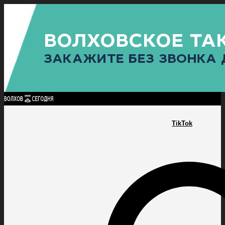
Найти:
ГЛАВНАЯ
ПОЛИТИКА
ПРОИСШЕСТВИЯ
ПРОКУРАТУРА
СПОРТ
КУЛЬТУ
ПОЛИТИКА
ПРОИСШЕСТВИЯ
ПРОКУРАТУРА
СПОРТ
КУЛЬТУРА
ПОСЕЛЕНИЯ
TikTok