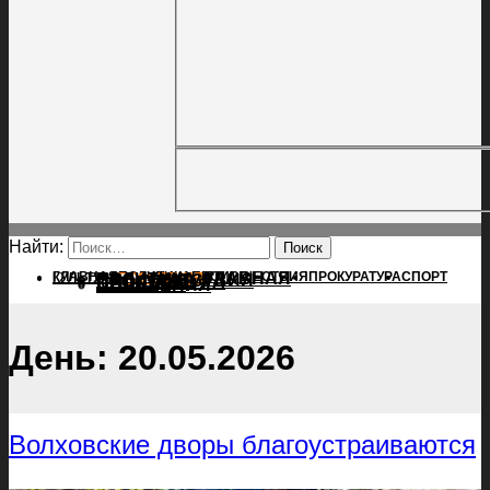
Найти:
ГЛАВНАЯ
ПОЛИТИКА
ПРОИСШЕСТВИЯ
ГЛАВНАЯ
ПРОКУРАТУРА
СПОРТ
КУЛЬТУРА
ПОЛИТИКА
ПОСЕЛЕНИЯ
ПРОИСШЕСТВИЯ
ПРОКУРАТУРА
СПОРТ
КУЛЬТУРА
ПОСЕЛЕНИЯ
День:
20.05.2026
Волховские дворы благоустраиваются