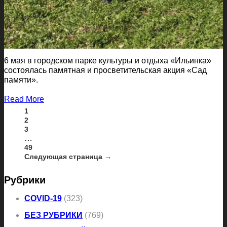
6 мая в городском парке культуры и отдыха «Ильинка»
состоялась памятная и просветительская акция «Сад
памяти».
Read More
1
2
3
…
49
Следующая страница →
Рубрики
COVID-19
(323)
БЕЗ РУБРИКИ
(769)