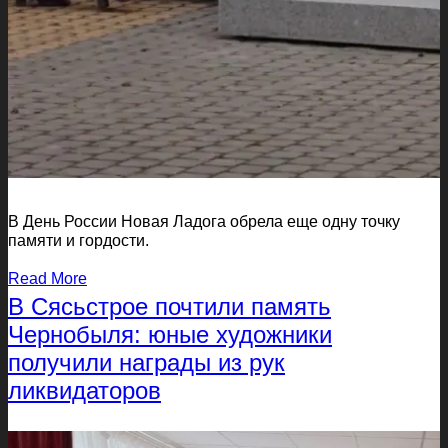
В День России Новая Ладога обрела еще одну точку
памяти и гордости.
Read More
В Сясьстрое почтили память
Чернобыля: юные художники
получили награды из рук
ликвидаторов