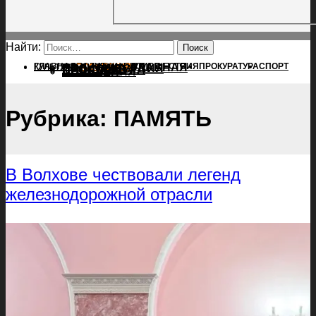
Найти:
ГЛАВНАЯ
ПОЛИТИКА
ПРОИСШЕСТВИЯ
ГЛАВНАЯ
ПРОКУРАТУРА
СПОРТ
КУЛЬТУРА
ПОЛИТИКА
ПОСЕЛЕНИЯ
ПРОИСШЕСТВИЯ
ПРОКУРАТУРА
СПОРТ
КУЛЬТУРА
ПОСЕЛЕНИЯ
Рубрика:
ПАМЯТЬ
В Волхове чествовали легенд
железнодорожной отрасли