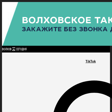
Найти:
ГЛАВНАЯ
ПОЛИТИКА
ПРОИСШЕСТВИЯ
ПРОКУРАТУРА
СПОРТ
КУЛЬТУ
ПОЛИТИКА
ПРОИСШЕСТВИЯ
ПРОКУРАТУРА
СПОРТ
КУЛЬТУРА
ПОСЕЛЕНИЯ
TikTok