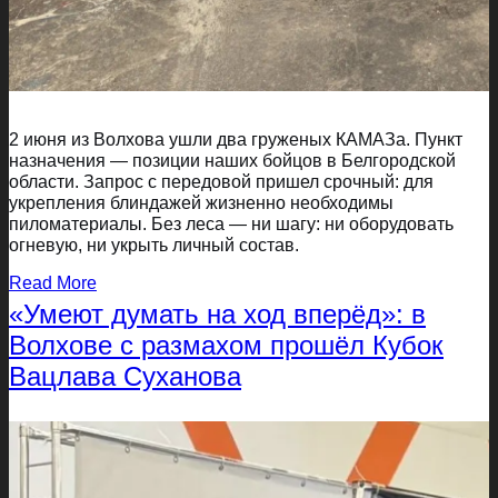
2 июня из Волхова ушли два груженых КАМАЗа. Пункт
назначения — позиции наших бойцов в Белгородской
области. Запрос с передовой пришел срочный: для
укрепления блиндажей жизненно необходимы
пиломатериалы. Без леса — ни шагу: ни оборудовать
огневую, ни укрыть личный состав.
Read More
«Умеют думать на ход вперёд»: в
Волхове с размахом прошёл Кубок
Вацлава Суханова