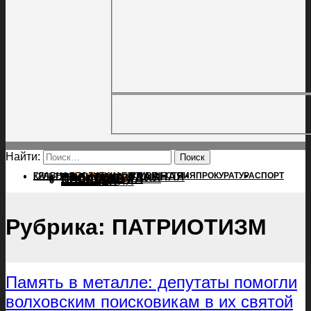
Найти:
ГЛАВНАЯ
ПОЛИТИКА
ПРОИСШЕСТВИЯ
ГЛАВНАЯ
ПРОКУРАТУРА
СПОРТ
КУЛЬТУРА
ПОЛИТИКА
ПОСЕЛЕНИЯ
ПРОИСШЕСТВИЯ
ПРОКУРАТУРА
СПОРТ
КУЛЬТУРА
ПОСЕЛЕНИЯ
Рубрика:
ПАТРИОТИЗМ
Память в металле: депутаты помогли
волховским поисковикам в их святой