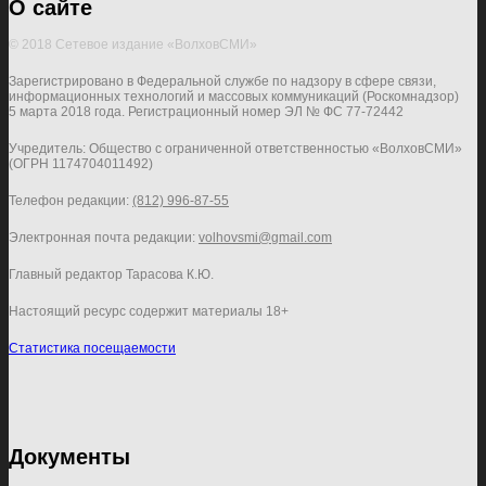
О сайте
© 2018 Сетевое издание «ВолховСМИ»
Зарегистрировано в Федеральной службе по надзору в сфере связи,
информационных технологий и массовых коммуникаций (Роскомнадзор)
5 марта 2018 года. Регистрационный номер ЭЛ № ФС 77-72442
Учредитель: Общество с ограниченной ответственностью «ВолховСМИ»
(ОГРН 1174704011492)
Телефон редакции:
(812) 996-87-55
Электронная почта редакции:
volhovsmi@gmail.com
Главный редактор Тарасова К.Ю.
Настоящий ресурс содержит материалы 18+
Статистика посещаемости
Документы