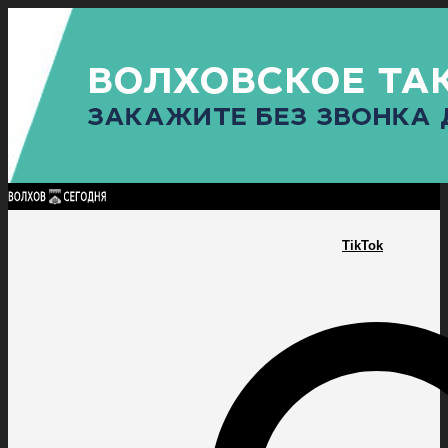
Найти:
ГЛАВНАЯ
ПОЛИТИКА
ПРОИСШЕСТВИЯ
ПРОКУРАТУРА
СПОРТ
КУЛЬТУ
ПОЛИТИКА
ПРОИСШЕСТВИЯ
ПРОКУРАТУРА
СПОРТ
КУЛЬТУРА
ПОСЕЛЕНИЯ
TikTok