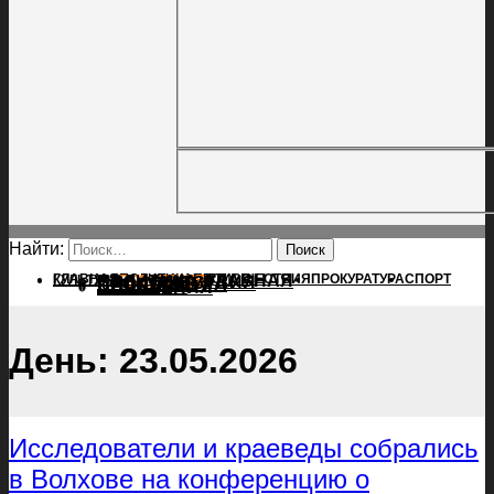
Найти:
ГЛАВНАЯ
ПОЛИТИКА
ПРОИСШЕСТВИЯ
ГЛАВНАЯ
ПРОКУРАТУРА
СПОРТ
КУЛЬТУРА
ПОЛИТИКА
ПОСЕЛЕНИЯ
ПРОИСШЕСТВИЯ
ПРОКУРАТУРА
СПОРТ
КУЛЬТУРА
ПОСЕЛЕНИЯ
День:
23.05.2026
Исследователи и краеведы собрались
в Волхове на конференцию о