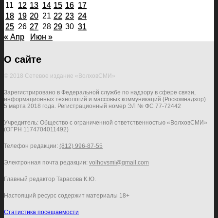
11
12
13
14
15
16
17
18
19
20
21
22
23
24
25
26
27
28
29
30
31
« Апр
Июн »
О сайте
© 2018 Сетевое издание «ВолховСМИ»
Зарегистрировано в Федеральной службе по надзору в сфере связи,
информационных технологий и массовых коммуникаций (Роскомнадзор)
5 марта 2018 года. Регистрационный номер ЭЛ № ФС 77-72442
Учредитель: Общество с ограниченной ответственностью «ВолховСМИ»
(ОГРН 1174704011492)
Телефон редакции:
(812) 996-87-55
Электронная почта редакции:
volhovsmi@gmail.com
Главный редактор Тарасова К.Ю.
Настоящий ресурс содержит материалы 18+
Статистика посещаемости