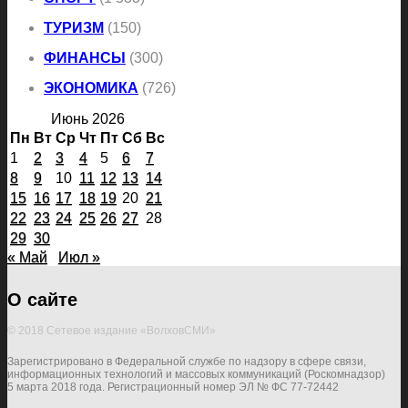
ТУРИЗМ
(150)
ФИНАНСЫ
(300)
ЭКОНОМИКА
(726)
Июнь 2026
Пн
Вт
Ср
Чт
Пт
Сб
Вс
1
2
3
4
5
6
7
8
9
10
11
12
13
14
15
16
17
18
19
20
21
22
23
24
25
26
27
28
29
30
« Май
Июл »
О сайте
© 2018 Сетевое издание «ВолховСМИ»
Зарегистрировано в Федеральной службе по надзору в сфере связи,
информационных технологий и массовых коммуникаций (Роскомнадзор)
5 марта 2018 года. Регистрационный номер ЭЛ № ФС 77-72442