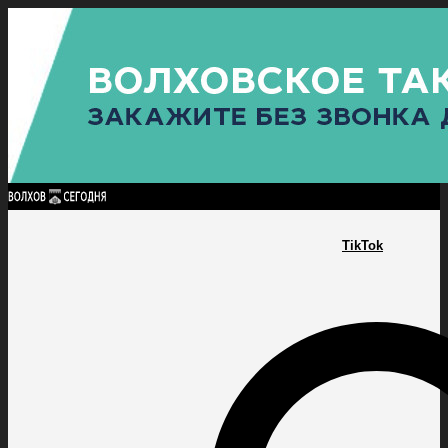
Найти:
ГЛАВНАЯ
ПОЛИТИКА
ПРОИСШЕСТВИЯ
ПРОКУРАТУРА
СПОРТ
КУЛЬТУ
ПОЛИТИКА
ПРОИСШЕСТВИЯ
ПРОКУРАТУРА
СПОРТ
КУЛЬТУРА
ПОСЕЛЕНИЯ
TikTok