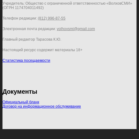
Учредитель: Общество с ограниченной ответственностью «ВолховСМИ»
(ОГРН 1174704011492)
Телефон редакции:
(812) 996-87-55
Электронная почта редакции:
volhovsmi@gmail.com
Главный редактор Тарасова К.Ю.
Настоящий ресурс содержит материалы 18+
Статистика посещаемости
Документы
Официальный бланк
Договор на информационное обслуживание