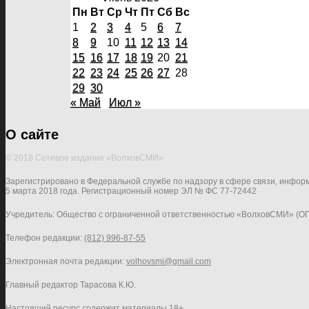
Пн
Вт
Ср
Чт
Пт
Сб
Вс
1
2
3
4
5
6
7
8
9
10
11
12
13
14
15
16
17
18
19
20
21
22
23
24
25
26
27
28
29
30
« Май
Июл »
О сайте
© 2018 Сетевое издание «ВолховСМИ»
Зарегистрировано в Федеральной службе по надзору в сфере связи, инфор
5 марта 2018 года. Регистрационный номер ЭЛ № ФС 77-72442
Учредитель: Общество с ограниченной ответственностью «ВолховСМИ» (О
Телефон редакции:
(812) 996-87-55
Электронная почта редакции:
volhovsmi@gmail.com
Главный редактор Тарасова К.Ю.
Настоящий ресурс содержит материалы 18+