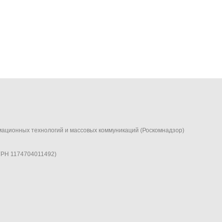
мационных технологий и массовых коммуникаций (Роскомнадзор)
ГРН 1174704011492)