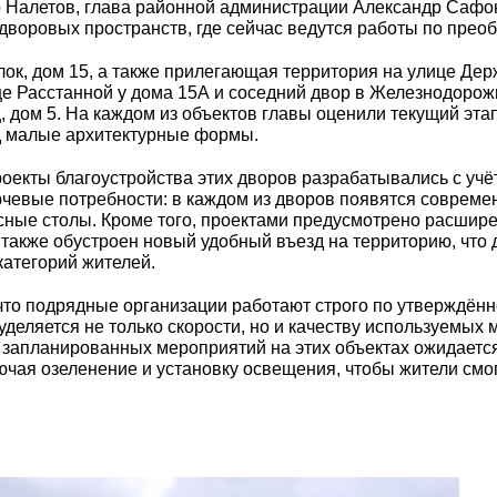
р Налетов, глава районной администрации Александр Сафо
воровых пространств, где сейчас ведутся работы по прео
к, дом 15, а также прилегающая территория на улице Держ
е Расстанной у дома 15А и соседний двор в Железнодорож
ц, дом 5. На каждом из объектов главы оценили текущий эт
од малые архитектурные формы.
роекты благоустройства этих дворов разрабатывались с учё
чевые потребности: в каждом из дворов появятся совреме
сные столы. Кроме того, проектами предусмотрено расшир
также обустроен новый удобный въезд на территорию, что
атегорий жителей.
то подрядные организации работают строго по утверждённо
деляется не только скорости, но и качеству используемых 
запланированных мероприятий на этих объектах ожидается
ючая озеленение и установку освещения, чтобы жители см