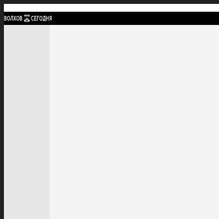
Найти:
ГЛАВНАЯ
ПОЛИТИКА
ПРОИСШЕСТВИЯ
ПРОКУРАТУРА
СПОРТ
КУЛЬТУ
ПОЛИТИКА
ПРОИСШЕСТВИЯ
ПРОКУРАТУРА
СПОРТ
КУЛЬТУРА
ПОСЕЛЕНИЯ