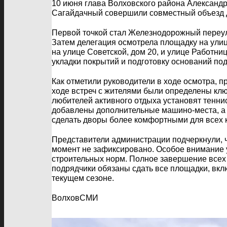
10 июня глава Волховского района Александ
Сагайдачный совершили совместный объезд д
Первой точкой стал Железнодорожный переуло
Затем делегация осмотрела площадку на улиц
на улице Советской, дом 20, и улице Работни
укладки покрытий и подготовку оснований п
Как отметили руководители в ходе осмотра, п
ходе встреч с жителями были определены клю
любителей активного отдыха установят тенни
добавлены дополнительные машино-места, а 
сделать дворы более комфортными для всех к
Представители администрации подчеркнули, ч
момент не зафиксировано. Особое внимание у
строительных норм. Полное завершение всех 
подрядчики обязаны сдать все площадки, вкл
текущем сезоне.
ВолховСМИ