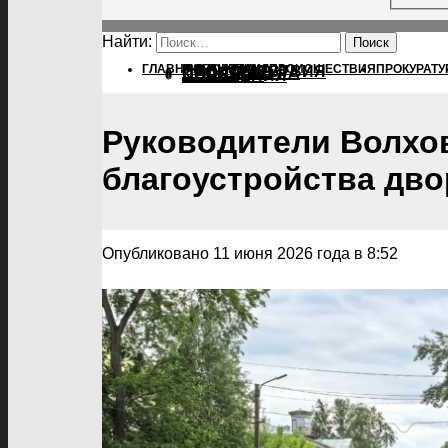
Найти:
ГЛАВНАЯ
ПОЛИТИКА
ПОЛИТИКА
ПРОИСШЕСТВИЯ
ПРОКУРАТУ
ПРОИСШЕСТВИЯ
ПРОКУРАТУРА
СПОРТ
КУЛЬТУРА
ПОСЕЛЕНИЯ
Руководители Волхов
благоустройства дв
Опубликовано 11 июня 2026 года в 8:52