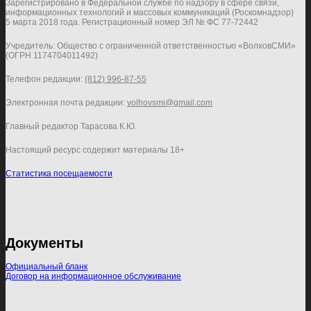
Зарегистрировано в Федеральной службе по надзору в сфере связи,
информационных технологий и массовых коммуникаций (Роскомнадзор)
5 марта 2018 года. Регистрационный номер ЭЛ № ФС 77-72442
Учредитель: Общество с ограниченной ответственностью «ВолховСМИ»
(ОГРН 1174704011492)
Телефон редакции:
(812) 996-87-55
Электронная почта редакции:
volhovsmi@gmail.com
Главный редактор Тарасова К.Ю.
Настоящий ресурс содержит материалы 18+
Статистика посещаемости
Документы
Официальный бланк
Договор на информационное обслуживание