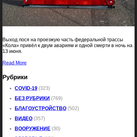
Выход лося на проезжую часть федеральной трассы
«Кола» привёл к двум авариям и одной смерти в ночь на
13 июня.
Read More
Рубрики
COVID-19
(323)
БЕЗ РУБРИКИ
(769)
БЛАГОУСТРОЙСТВО
(502)
ВИДЕО
(357)
ВООРУЖЕНИЕ
(30)