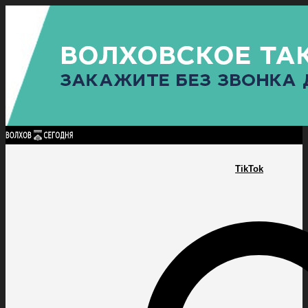
Найти:
ГЛАВНАЯ
ПОЛИТИКА
ПРОИСШЕСТВИЯ
ПРОКУРАТУРА
СПОРТ
КУЛЬТУ
ПОЛИТИКА
ПРОИСШЕСТВИЯ
ПРОКУРАТУРА
СПОРТ
КУЛЬТУРА
ПОСЕЛЕНИЯ
TikTok