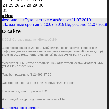
24
25
26
27
28
29
30
31
« Июл
Фестиваль «Путешествие с любовью»
11.07.2019
Шахматный open-air 3-10.07. 2019 Видеосюжет
11.07.2019
О сайте
© 2018 Сетевое издание «ВолховСМИ»
Зарегистрировано в Федеральной службе по надзору в сфере связи,
информационных технологий и массовых коммуникаций (Роскомнадзор)
5 марта 2018 года. Регистрационный номер ЭЛ № ФС 77-72442
Учредитель: Общество с ограниченной ответственностью «ВолховСМИ»
(ОГРН 1174704011492)
Телефон редакции:
(812) 996-87-55
Электронная почта редакции:
volhovsmi@gmail.com
Главный редактор Тарасова К.Ю.
Настоящий ресурс содержит материалы 18+
Статистика посещаемости