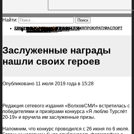
Найти:
ГЛАВНАЯ
ПОЛИТИКА
ПРОИСШЕСТВИЯ
ГЛАВНАЯ
ПРОКУРАТУРА
СПОРТ
КУЛЬТУРА
ПОЛИТИКА
ПОСЕЛЕНИЯ
ПРОИСШЕСТВИЯ
ПРОКУРАТУРА
СПОРТ
КУЛЬТУРА
ПОСЕЛЕНИЯ
Заслуженные награды
нашли своих героев
Опубликовано 11 июля 2019 года в 15:28
Редакция сетевого издания «ВолховСМИ» встретилась с
победителями и призёрами конкурса «Я люблю Турслёт
20-19» и вручила им заслуженные призы.
Напомним, что конкурс проводился с 26 июня по 6 июля.