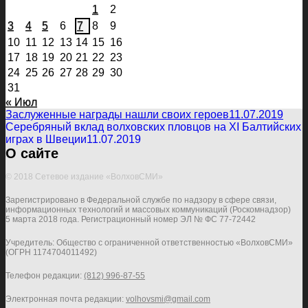
1
2
3
4
5
6
7
8
9
10
11
12
13
14
15
16
17
18
19
20
21
22
23
24
25
26
27
28
29
30
31
« Июл
Заслуженные награды нашли своих героев
11.07.2019
Серебряный вклад волховских пловцов на ХI Балтийских
играх в Швеции
11.07.2019
О сайте
© 2018 Сетевое издание «ВолховСМИ»
Зарегистрировано в Федеральной службе по надзору в сфере связи,
информационных технологий и массовых коммуникаций (Роскомнадзор)
5 марта 2018 года. Регистрационный номер ЭЛ № ФС 77-72442
Учредитель: Общество с ограниченной ответственностью «ВолховСМИ»
(ОГРН 1174704011492)
Телефон редакции:
(812) 996-87-55
Электронная почта редакции:
volhovsmi@gmail.com