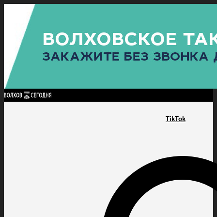
Найти:
ГЛАВНАЯ
ПОЛИТИКА
ПРОИСШЕСТВИЯ
ПРОКУРАТУРА
СПОРТ
КУЛЬТУ
ПОЛИТИКА
ПРОИСШЕСТВИЯ
ПРОКУРАТУРА
СПОРТ
КУЛЬТУРА
ПОСЕЛЕНИЯ
TikTok