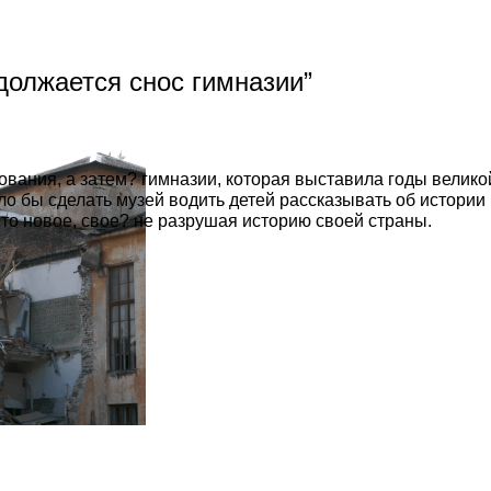
должается снос гимназии
”
нования, а затем? гимназии, которая выставила годы велик
о бы сделать музей водить детей рассказывать об истории 
 то новое, свое? не разрушая историю своей страны.