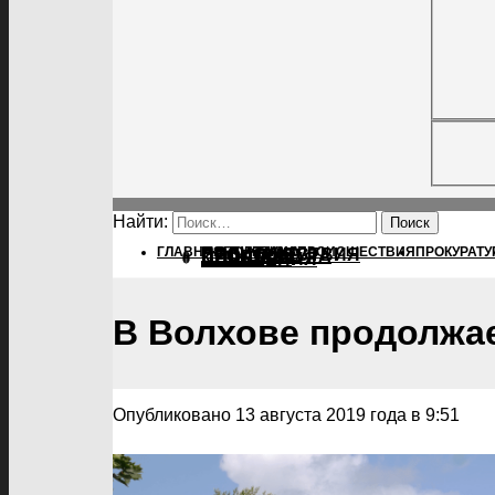
Найти:
ГЛАВНАЯ
ПОЛИТИКА
ПОЛИТИКА
ПРОИСШЕСТВИЯ
ПРОКУРАТУ
ПРОИСШЕСТВИЯ
ПРОКУРАТУРА
СПОРТ
КУЛЬТУРА
ПОСЕЛЕНИЯ
В Волхове продолжае
Опубликовано 13 августа 2019 года в 9:51