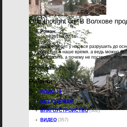
One thought on “
В Волхове про
Роман
:
30.09.2019 в 02:35
как же любят у нас все разрушить до ос
снесена в наше время. а ведь можно был
разрушить. а почему не построить что —
Comments are closed.
Рубрики
COVID-19
(323)
БЕЗ РУБРИКИ
(769)
БЛАГОУСТРОЙСТВО
(502)
ВИДЕО
(357)