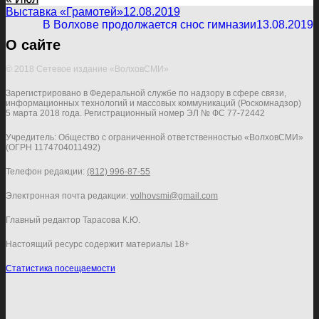
Выставка «Грамотей»
12.08.2019
В Волхове продолжается снос гимназии
13.08.2019
О сайте
© 2018 Сетевое издание «ВолховСМИ»
Зарегистрировано в Федеральной службе по надзору в сфере связи,
информационных технологий и массовых коммуникаций (Роскомнадзор)
5 марта 2018 года. Регистрационный номер ЭЛ № ФС 77-72442
Учредитель: Общество с ограниченной ответственностью «ВолховСМИ»
(ОГРН 1174704011492)
Телефон редакции:
(812) 996-87-55
Электронная почта редакции:
volhovsmi@gmail.com
Главный редактор Тарасова К.Ю.
Настоящий ресурс содержит материалы 18+
Статистика посещаемости