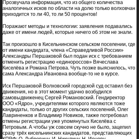
Прозвучала информация, что из общего количества
аналогичных исков по области на долю только волховчан
приходится то ли 40, то ли 50 процентов!
Поражают методы и технологии: заявления подавались
даже от имени людей, которые ничего об этом не знали.
Так произошло в Кисельнинском сельском поселении, где
от имени кандидата, члена «Справедливой России»
Александры Першаковой был подан иск с требованием
отменить регистрацию «единороссов» Вячеслава
Киселёва и Романа Петрова. Чуть позже выяснилось, что
сама Александра Ивановна вообще-то не в курсе.
Иск Першаковой Волховский городской суд оставил без
движения, но в этот момент удачно возбудился
самовыдвиженец Сергей Романовский. Гендиректор
ООО «Ядро», учредителями которого являются тоже
кандидаты, только от других сельских поселений, Олег
Лавриненков и Владимир Новиков, также потребовал
отмены регистрации уже упомянутых Киселёва с
Петровым. А чтобы уж совсем скучно не было, зацепил
сразу трёх кисельнинских кандидатов, представляющих
КПРФ: О. Дубровину, И. Никулину, Н. Ионову.