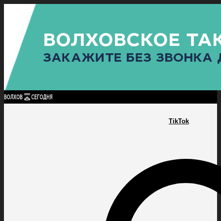
Найти:
ГЛАВНАЯ
ПОЛИТИКА
ПРОИСШЕСТВИЯ
ПРОКУРАТУРА
СПОРТ
КУЛЬТУ
ПОЛИТИКА
ПРОИСШЕСТВИЯ
ПРОКУРАТУРА
СПОРТ
КУЛЬТУРА
ПОСЕЛЕНИЯ
TikTok