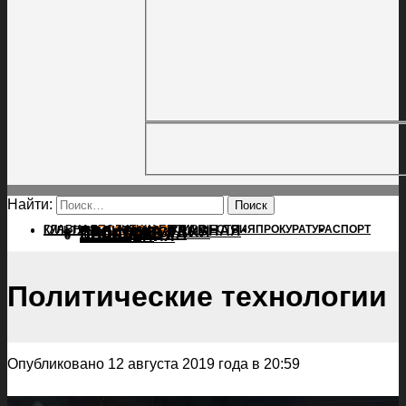
Найти:
ГЛАВНАЯ
ПОЛИТИКА
ПРОИСШЕСТВИЯ
ГЛАВНАЯ
ПРОКУРАТУРА
СПОРТ
КУЛЬТУРА
ПОЛИТИКА
ПОСЕЛЕНИЯ
ПРОИСШЕСТВИЯ
ПРОКУРАТУРА
СПОРТ
КУЛЬТУРА
ПОСЕЛЕНИЯ
Политические технологии
Опубликовано 12 августа 2019 года в 20:59