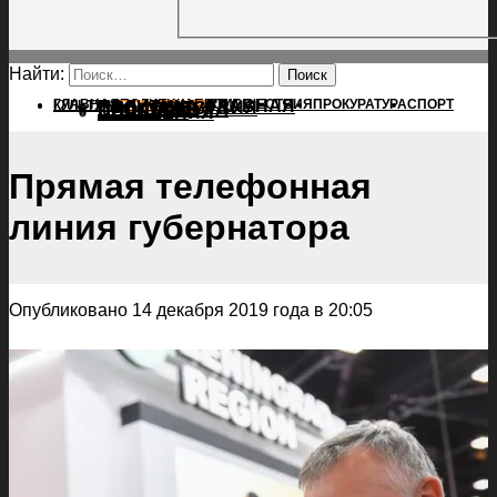
Найти:
ГЛАВНАЯ
ПОЛИТИКА
ПРОИСШЕСТВИЯ
ГЛАВНАЯ
ПРОКУРАТУРА
СПОРТ
КУЛЬТУРА
ПОЛИТИКА
ПОСЕЛЕНИЯ
ПРОИСШЕСТВИЯ
ПРОКУРАТУРА
СПОРТ
КУЛЬТУРА
ПОСЕЛЕНИЯ
Прямая телефонная
линия губернатора
Опубликовано 14 декабря 2019 года в 20:05