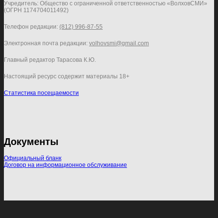
Учредитель: Общество с ограниченной ответственностью «ВолховСМИ»
(ОГРН 1174704011492)
Телефон редакции:
(812) 996-87-55
Электронная почта редакции:
volhovsmi@gmail.com
Главный редактор Тарасова К.Ю.
Настоящий ресурс содержит материалы 18+
Статистика посещаемости
Документы
Официальный бланк
Договор на информационное обслуживание