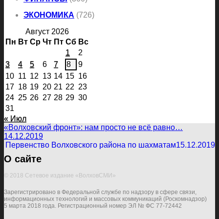
ЭКОНОМИКА
(726)
Август 2026
Пн
Вт
Ср
Чт
Пт
Сб
Вс
1
2
3
4
5
6
7
8
9
10
11
12
13
14
15
16
17
18
19
20
21
22
23
24
25
26
27
28
29
30
31
« Июл
«Волховский фронт»: нам просто не всё равно…
14.12.2019
Первенство Волховского района по шахматам
15.12.2019
О сайте
© 2018 Сетевое издание «ВолховСМИ»
Зарегистрировано в Федеральной службе по надзору в сфере связи,
информационных технологий и массовых коммуникаций (Роскомнадзор)
5 марта 2018 года. Регистрационный номер ЭЛ № ФС 77-72442