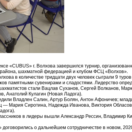
лексе «CUBUS» г. Волхова завершился турнир, организова
 района, шахматной федерацией и клубом ФСЦ «Волхов».
лхова в количестве тридцати двух человек сыграли 9 туро
ов памятными сувенирами и сладостями. Лидерство опреде
ахматистов стали Вацлав Суханов, Сергей Волканов, Марк
в, Анатолий Кулагин (Новая Ладога).
бедили Владлен Салин, Артур Болян, Антон Афоничев; мла
иц — Мария Сиротина, Надежда Иванова, Виктория Обласо
адога).
классников в лидеры вышли Александр Рессин, Владимир К
оговорились о дальнейшем сотрудничестве в новом, 2020,