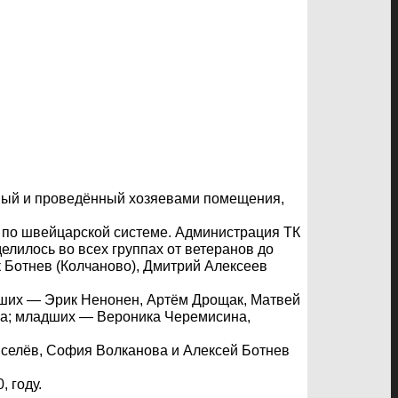
нный и проведённый хозяевами помещения,
в по швейцарской системе. Администрация ТК
лилось во всех группах от ветеранов до
 Ботнев (Колчаново), Дмитрий Алексеев
дших — Эрик Ненонен, Артём Дрощак, Матвей
ва; младших — Вероника Черемисина,
иселёв, София Волканова и Алексей Ботнев
 году.