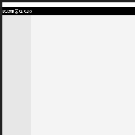
Найти:
ГЛАВНАЯ
ПОЛИТИКА
ПРОИСШЕСТВИЯ
ПРОКУРАТУРА
СПОРТ
КУЛЬТУ
ПОЛИТИКА
ПРОИСШЕСТВИЯ
ПРОКУРАТУРА
СПОРТ
КУЛЬТУРА
ПОСЕЛЕНИЯ