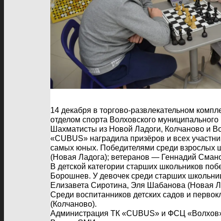
14 декабря в торгово-развлекательном комп
отделом спорта Волховского муниципального
Шахматисты из Новой Ладоги, Колчаново и Во
«CUBUS» наградила призёров и всех участник
самых юных. Победителями среди взрослых ш
(Новая Ладога); ветеранов — Геннадий Смано
В детской категории старших школьников по
Борошнев. У девочек среди старших школьн
Елизавета Сиротина, Эля Шабанова (Новая Л
Среди воспитанников детских садов и перво
(Колчаново).
Администрация ТК «CUBUS» и ФСЦ «Волхов» д