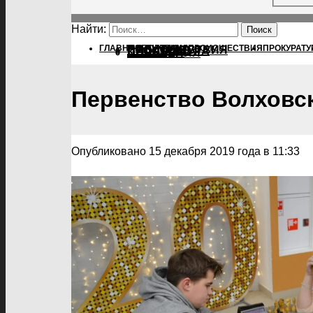
Найти:
ГЛАВНАЯ
ПОЛИТИКА
ПОЛИТИКА
ПРОИСШЕСТВИЯ
ПРОКУРАТУ
ПРОИСШЕСТВИЯ
ПРОКУРАТУРА
СПОРТ
КУЛЬТУРА
ПОСЕЛЕНИЯ
Первенство Волховс
Опубликовано 15 декабря 2019 года в 11:33