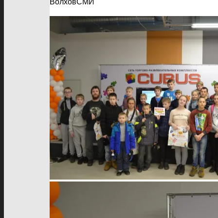
ВолховСМИ