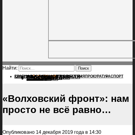
Найти:
ГЛАВНАЯ
ПОЛИТИКА
ПРОИСШЕСТВИЯ
ГЛАВНАЯ
ПРОКУРАТУРА
СПОРТ
КУЛЬТУРА
ПОЛИТИКА
ПОСЕЛЕНИЯ
ПРОИСШЕСТВИЯ
ПРОКУРАТУРА
СПОРТ
КУЛЬТУРА
ПОСЕЛЕНИЯ
«Волховский фронт»: нам
просто не всё равно…
Опубликовано 14 декабря 2019 года в 14:30