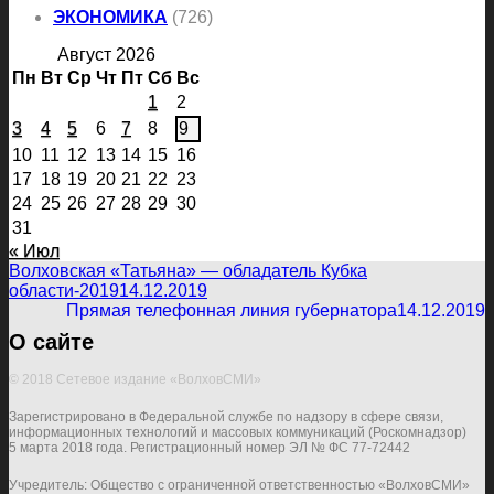
ЭКОНОМИКА
(726)
Август 2026
Пн
Вт
Ср
Чт
Пт
Сб
Вс
1
2
3
4
5
6
7
8
9
10
11
12
13
14
15
16
17
18
19
20
21
22
23
24
25
26
27
28
29
30
31
« Июл
Волховская «Татьяна» — обладатель Кубка
области-2019
14.12.2019
Прямая телефонная линия губернатора
14.12.2019
О сайте
© 2018 Сетевое издание «ВолховСМИ»
Зарегистрировано в Федеральной службе по надзору в сфере связи,
информационных технологий и массовых коммуникаций (Роскомнадзор)
5 марта 2018 года. Регистрационный номер ЭЛ № ФС 77-72442
Учредитель: Общество с ограниченной ответственностью «ВолховСМИ»