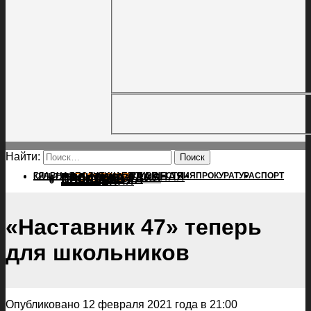
Найти:
ГЛАВНАЯ
ПОЛИТИКА
ПРОИСШЕСТВИЯ
ГЛАВНАЯ
ПРОКУРАТУРА
СПОРТ
КУЛЬТУРА
ПОЛИТИКА
ПОСЕЛЕНИЯ
ПРОИСШЕСТВИЯ
ПРОКУРАТУРА
СПОРТ
КУЛЬТУРА
ПОСЕЛЕНИЯ
«Наставник 47» теперь
для школьников
Опубликовано 12 февраля 2021 года в 21:00