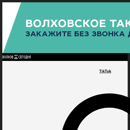
Найти:
ГЛАВНАЯ
ПОЛИТИКА
ПРОИСШЕСТВИЯ
ПРОКУРАТУРА
СПОРТ
КУЛЬТУ
ПОЛИТИКА
ПРОИСШЕСТВИЯ
ПРОКУРАТУРА
СПОРТ
КУЛЬТУРА
ПОСЕЛЕНИЯ
TikTok