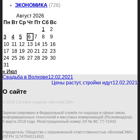
ЭКОНОМИКА
(726)
Август 2026
Пн
Вт
Ср
Чт
Пт
Сб
Вс
1
2
3
4
5
6
7
8
9
10
11
12
13
14
15
16
17
18
19
20
21
22
23
24
25
26
27
28
29
30
31
« Июл
Свадьба в Волхове
12.02.2021
Цены растут, стройки идут
12.02.2021
О сайте
© 2018 Сетевое издание «ВолховСМИ»
Зарегистрировано в Федеральной службе по надзору в сфере связи,
информационных технологий и массовых коммуникаций (Роскомнадзор)
5 марта 2018 года. Регистрационный номер ЭЛ № ФС 77-72442
Учредитель: Общество с ограниченной ответственностью «ВолховСМИ»
(ОГРН 1174704011492)