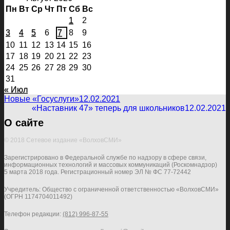
Пн
Вт
Ср
Чт
Пт
Сб
Вс
1
2
3
4
5
6
7
8
9
10
11
12
13
14
15
16
17
18
19
20
21
22
23
24
25
26
27
28
29
30
31
« Июл
Новые «Госуслуги»
12.02.2021
«Наставник 47» теперь для школьников
12.02.2021
О сайте
© 2018 Сетевое издание «ВолховСМИ»
Зарегистрировано в Федеральной службе по надзору в сфере связи,
информационных технологий и массовых коммуникаций (Роскомнадзор)
5 марта 2018 года. Регистрационный номер ЭЛ № ФС 77-72442
Учредитель: Общество с ограниченной ответственностью «ВолховСМИ»
(ОГРН 1174704011492)
Телефон редакции:
(812) 996-87-55