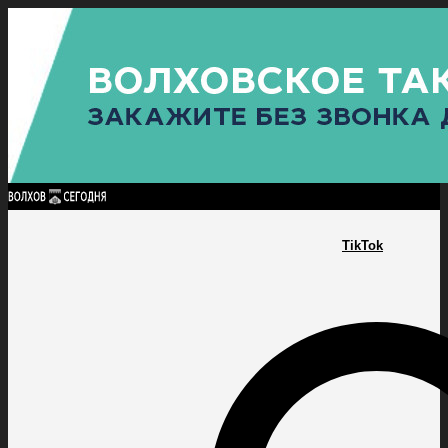
Найти:
ГЛАВНАЯ
ПОЛИТИКА
ПРОИСШЕСТВИЯ
ПРОКУРАТУРА
СПОРТ
КУЛЬТУ
ПОЛИТИКА
ПРОИСШЕСТВИЯ
ПРОКУРАТУРА
СПОРТ
КУЛЬТУРА
ПОСЕЛЕНИЯ
TikTok