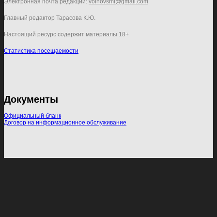
Электронная почта редакции:
volhovsmi@gmail.com
Главный редактор Тарасова К.Ю.
Настоящий ресурс содержит материалы 18+
Статистика посещаемости
Документы
Официальный бланк
Договор на информационное обслуживание