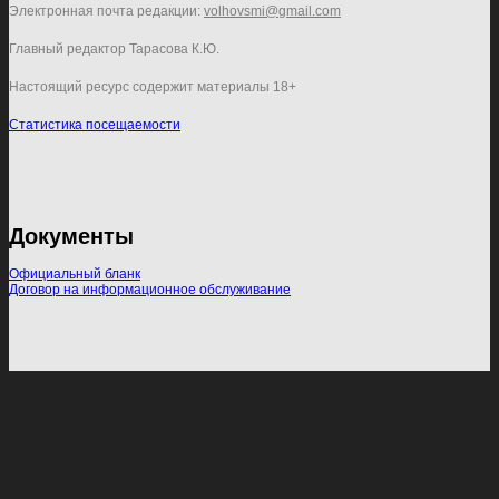
Электронная почта редакции:
volhovsmi@gmail.com
Главный редактор Тарасова К.Ю.
Настоящий ресурс содержит материалы 18+
Статистика посещаемости
Документы
Официальный бланк
Договор на информационное обслуживание