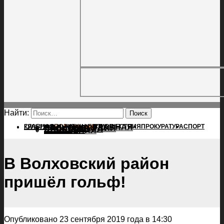
Найти:
ГЛАВНАЯ
ПОЛИТИКА
ПРОИСШЕСТВИЯ
ГЛАВНАЯ
ПРОКУРАТУРА
СПОРТ
КУЛЬТУРА
ПОЛИТИКА
ПОСЕЛЕНИЯ
ПРОИСШЕСТВИЯ
ПРОКУРАТУРА
СПОРТ
КУЛЬТУРА
ПОСЕЛЕНИЯ
В Волховский район
пришёл гольф!
Опубликовано 23 сентября 2019 года в 14:30