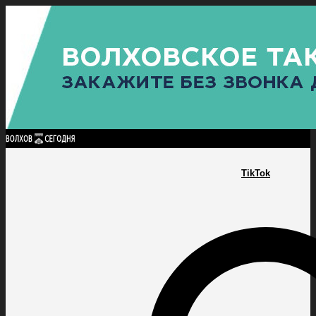
Найти:
ГЛАВНАЯ
ПОЛИТИКА
ПРОИСШЕСТВИЯ
ПРОКУРАТУРА
СПОРТ
КУЛЬТУ
ПОЛИТИКА
ПРОИСШЕСТВИЯ
ПРОКУРАТУРА
СПОРТ
КУЛЬТУРА
ПОСЕЛЕНИЯ
TikTok