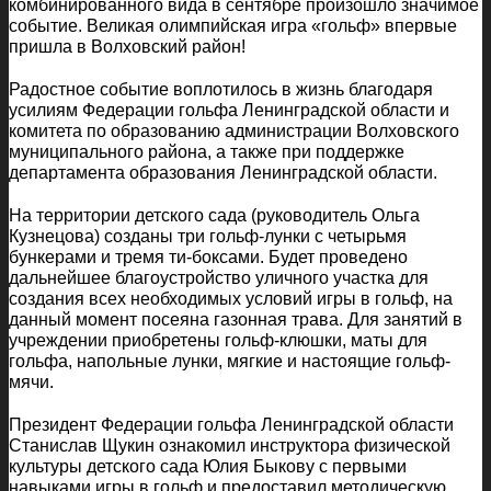
комбинированного вида в сентябре произошло значимое
событие. Великая олимпийская игра «гольф» впервые
пришла в Волховский район!
Радостное событие воплотилось в жизнь благодаря
усилиям Федерации гольфа Ленинградской области и
комитета по образованию администрации Волховского
муниципального района, а также при поддержке
департамента образования Ленинградской области.
На территории детского сада (руководитель Ольга
Кузнецова) созданы три гольф-лунки с четырьмя
бункерами и тремя ти-боксами. Будет проведено
дальнейшее благоустройство уличного участка для
создания всех необходимых условий игры в гольф, на
данный момент посеяна газонная трава. Для занятий в
учреждении приобретены гольф-
клюшки, маты для
гольфа, напольные лунки, мягкие и настоящие гольф-
мячи.
Президент Федерации гольфа Ленинградской области
Станислав Щукин ознакомил инструктора физической
культуры детского сада Юлия Быкову с первыми
навыками игры в гольф и предоставил методическую