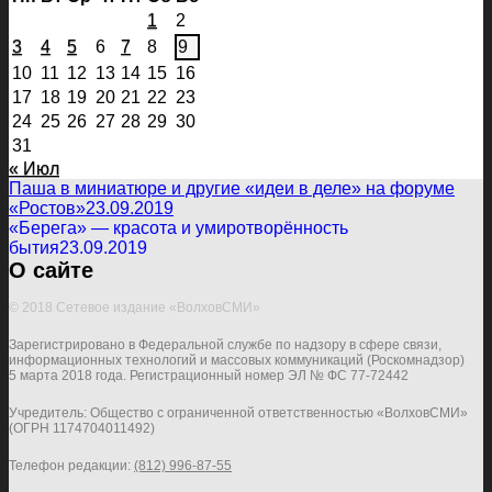
1
2
3
4
5
6
7
8
9
10
11
12
13
14
15
16
17
18
19
20
21
22
23
24
25
26
27
28
29
30
31
« Июл
Паша в миниатюре и другие «идеи в деле» на форуме
«Ростов»
23.09.2019
«Берега» — красота и умиротворённость
бытия
23.09.2019
О сайте
© 2018 Сетевое издание «ВолховСМИ»
Зарегистрировано в Федеральной службе по надзору в сфере связи,
информационных технологий и массовых коммуникаций (Роскомнадзор)
5 марта 2018 года. Регистрационный номер ЭЛ № ФС 77-72442
Учредитель: Общество с ограниченной ответственностью «ВолховСМИ»
(ОГРН 1174704011492)
Телефон редакции:
(812) 996-87-55