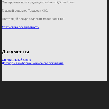
Электронная почта редакции:
volhovsmi@gmail.com
Главный редактор Тарасова К.Ю.
Настоящий ресурс содержит материалы 18+
Статистика посещаемости
Документы
Официальный бланк
Договор на информационное обслуживание