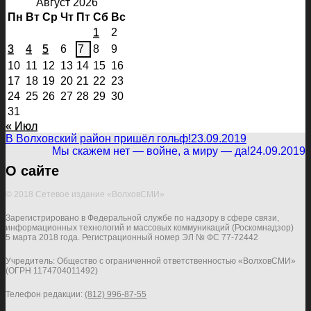
Август 2026
Пн
Вт
Ср
Чт
Пт
Сб
Вс
1
2
3
4
5
6
7
8
9
10
11
12
13
14
15
16
17
18
19
20
21
22
23
24
25
26
27
28
29
30
31
« Июл
В Волховский район пришёл гольф!
23.09.2019
Мы скажем нет — войне, а миру — да!
24.09.2019
О сайте
© 2018 Сетевое издание «ВолховСМИ»
Зарегистрировано в Федеральной службе по надзору в сфере связи,
информационных технологий и массовых коммуникаций (Роскомнадзор)
5 марта 2018 года. Регистрационный номер ЭЛ № ФС 77-72442
Учредитель: Общество с ограниченной ответственностью «ВолховСМИ»
(ОГРН 1174704011492)
Телефон редакции:
(812) 996-87-55