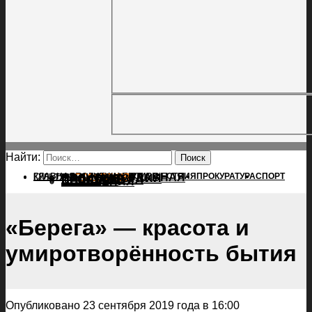
Найти:
ГЛАВНАЯ
ПОЛИТИКА
ПРОИСШЕСТВИЯ
ГЛАВНАЯ
ПРОКУРАТУРА
СПОРТ
КУЛЬТУРА
ПОЛИТИКА
ПОСЕЛЕНИЯ
ПРОИСШЕСТВИЯ
ПРОКУРАТУРА
СПОРТ
КУЛЬТУРА
ПОСЕЛЕНИЯ
«Берега» — красота и
умиротворённость бытия
Опубликовано 23 сентября 2019 года в 16:00