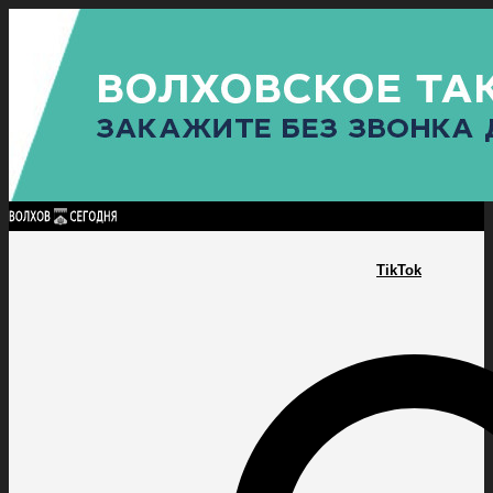
Найти:
ГЛАВНАЯ
ПОЛИТИКА
ПРОИСШЕСТВИЯ
ПРОКУРАТУРА
СПОРТ
КУЛЬТУ
ПОЛИТИКА
ПРОИСШЕСТВИЯ
ПРОКУРАТУРА
СПОРТ
КУЛЬТУРА
ПОСЕЛЕНИЯ
TikTok