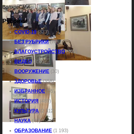
ВолховСМИ
Рубрики
COVID-19
(323)
БЕЗ РУБРИКИ
(769)
БЛАГОУСТРОЙСТВО
(502)
ВИДЕО
(357)
ВООРУЖЕНИЕ
(30)
ЗДОРОВЬЕ
(358)
ИЗБРАННОЕ
(55)
ИСТОРИЯ
(489)
КУЛЬТУРА
(2 312)
НАУКА
(40)
ОБРАЗОВАНИЕ
(1 193)