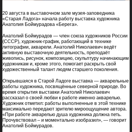
20 августа в выставочном зале музея-заповедника
«Старая Ладога» начала работу выставка художника
Анатолия Боймурадова «Берега».
Анатолий Боймурадов — член союза художников России
(СССР), художник-график, работающий в технике
литографии, акварели. Анатолий Николаевич ведёт
активную выставочную деятельность, преподаёт
живопись, рисунок, композицию, скульптуру начинающим
художникам и, кроме этого, помогает раскрыть свой
художественный талант людям старшего поколения.
Открывшаяся в Старой Ладоге выставка — акварельные
работы художника, посвящённые северной природе. Во
время открытия выставки Анатолий Николаевич
рассказал о своей любви к работе именно акварелью.
Художник отметил: работы выполненные в этой технике
максимально передают зрителю мироощущение автора.
«При работе акварелью душа художника должна петь.
Прочувствовал – и моментально изобразил», — говорит
Анатолий Боймурадов.