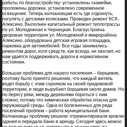
работы по благоустройству: установлены скамейки,
проложены дорожки, установлено современное
освещение. Теперь колчановцам есть где отдохнуть,
погулять с детскими колясками. Проведен ремонт КСК-
Алексино. Выполнен капитальный ремонт теплотрассы
по ул. Молодежная и Чернецкая. Благоустроена
дворовая территория ул. Молодежной и микрорайона
Алексино, оборудована детская игровая площадка,
парковка для автомобилей. Все годы занимались
ремонтом дорог, хотя средств, как всегда, не хватает, но
нам удается поддерживать дороги в нормативном
состоянии.
Большая проблема для нашего поселения – борщевик,
поэтому было принято решение, что каждый житель
ведет борьбу с этим сорняком на своей придомовой
территории, и люди вырубают борщевик около домов. Но
по берегу реки, между деревнями бороться с ним
сложно, потому что химическая обработка опасна для
окружающей среды. Одна из болезненных для ряда
поселений проблем – работа муниципальной бани.
Колчановцы проблему решили: отремонтировали кровлю
здания и передали баню в аренду. Сегодня здесь можно
не только помыться, потому что в здании открыта