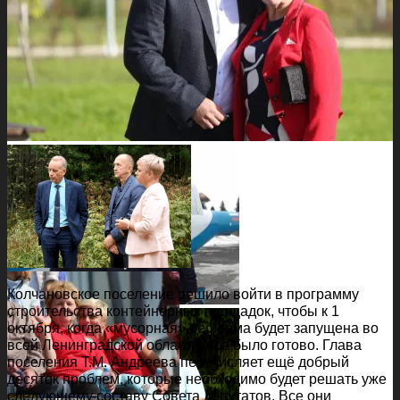
Колчановское поселение решило войти в программу
строительства контейнерных площадок, чтобы к 1
октября, когда «мусорная» реформа будет запущена во
всей Ленинградской области, все было готово. Глава
поселения Т.М. Андреева перечисляет ещё добрый
десяток проблем, которые необходимо будет решать уже
следующему составу Совета депутатов. Все они