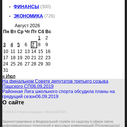
ФИНАНСЫ
(300)
ЭКОНОМИКА
(726)
Август 2026
Пн
Вт
Ср
Чт
Пт
Сб
Вс
1
2
3
4
5
6
7
8
9
10
11
12
13
14
15
16
17
18
19
20
21
22
23
24
25
26
27
28
29
30
31
« Июл
На финальном Совете депутатов третьего созыва
Пашского СП
06.09.2019
Районная Лига школьного спорта обсудила планы на
грядущий сезон
06.09.2019
О сайте
© 2018 Сетевое издание «ВолховСМИ»
Зарегистрировано в Федеральной службе по надзору в сфере связи,
информационных технологий и массовых коммуникаций (Роскомнадзор)