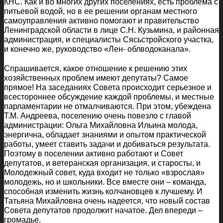
КНС. Как и во многих других поселениях, есть проблема с
питьевой водой, но в ее решении органам местного
самоуправления активно помогают и правительство
Ленинградской области в лице С.Н. Кузьмина, и районная
администрация, и специалисты Сясьстройского участка,
и конечно же, руководство «Лен- облводоканала».
Спрашивается, какое отношение к решению этих
хозяйственных проблем имеют депутаты? Самое
прямое! На заседаниях Совета происходит серьезное и
всестороннее обсуждение каждой проблемы, и местные
парламентарии не отмалчиваются. При этом, убеждена
Т.М. Андреева, поселению очень повезло с главой
администрации: Ольга Михайловна Ильина молода,
энергична, обладает знаниями и опытом практической
работы, умеет ставить задачи и добиваться результата.
Поэтому в поселении активно работают и Совет
депутатов, и ветеранская организация, и старосты, и
Молодежный совет, куда входит не только «взрослая»
молодежь, но и школьники. Все вместе они – команда,
способная изменить жизнь колчановцев к лучшему. И
Татьяна Михайловна очень надеется, что новый состав
Совета депутатов продолжит начатое. Дел впереди –
громадье.