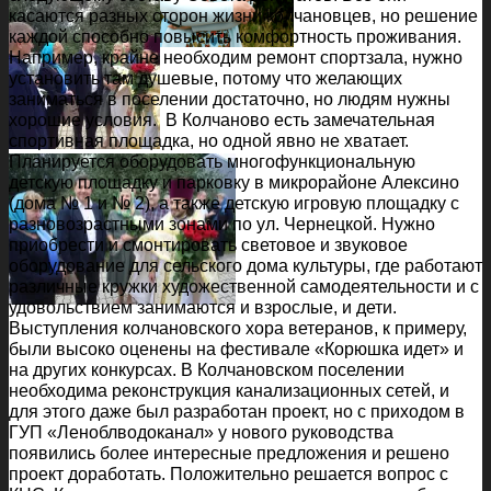
касаются разных сторон жизни колчановцев, но решение
каждой способно повысить комфортность проживания.
Например, крайне необходим ремонт спортзала, нужно
установить там душевые, потому что желающих
заниматься в поселении достаточно, но людям нужны
хорошие условия. В Колчаново есть замечательная
спортивная площадка, но одной явно не хватает.
Планируется оборудовать многофункциональную
детскую площадку и парковку в микрорайоне Алексино
(дома № 1 и № 2), а также детскую игровую площадку с
разновозрастными зонами по ул. Чернецкой. Нужно
приобрести и смонтировать световое и звуковое
оборудование для сельского дома культуры, где работают
различные кружки художественной самодеятельности и с
удовольствием занимаются и взрослые, и дети.
Выступления колчановского хора ветеранов, к примеру,
были высоко оценены на фестивале «Корюшка идет» и
на других конкурсах. В Колчановском поселении
необходима реконструкция канализационных сетей, и
для этого даже был разработан проект, но с приходом в
ГУП «Леноблводоканал» у нового руководства
появились более интересные предложения и решено
проект доработать. Положительно решается вопрос с