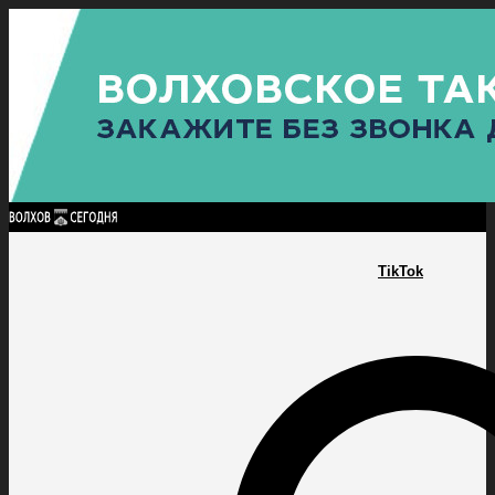
Найти:
ГЛАВНАЯ
ПОЛИТИКА
ПРОИСШЕСТВИЯ
ПРОКУРАТУРА
СПОРТ
КУЛЬТУ
ПОЛИТИКА
ПРОИСШЕСТВИЯ
ПРОКУРАТУРА
СПОРТ
КУЛЬТУРА
ПОСЕЛЕНИЯ
TikTok