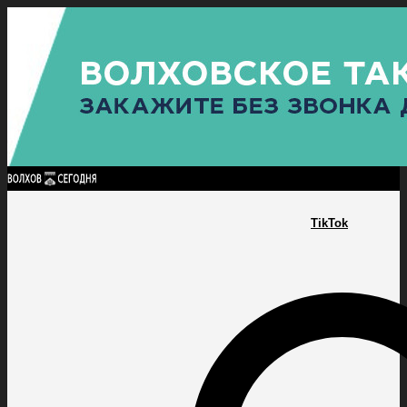
Найти:
ГЛАВНАЯ
ПОЛИТИКА
ПРОИСШЕСТВИЯ
ПРОКУРАТУРА
СПОРТ
КУЛЬТУ
ПОЛИТИКА
ПРОИСШЕСТВИЯ
ПРОКУРАТУРА
СПОРТ
КУЛЬТУРА
ПОСЕЛЕНИЯ
TikTok