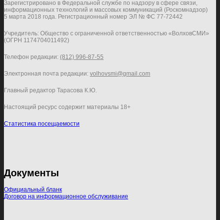
Зарегистрировано в Федеральной службе по надзору в сфере связи,
информационных технологий и массовых коммуникаций (Роскомнадзор)
5 марта 2018 года. Регистрационный номер ЭЛ № ФС 77-72442
Учредитель: Общество с ограниченной ответственностью «ВолховСМИ»
(ОГРН 1174704011492)
Телефон редакции:
(812) 996-87-55
Электронная почта редакции:
volhovsmi@gmail.com
Главный редактор Тарасова К.Ю.
Настоящий ресурс содержит материалы 18+
Статистика посещаемости
Документы
Официальный бланк
Договор на информационное обслуживание