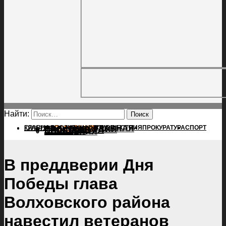
Найти:
ГЛАВНАЯ
ПОЛИТИКА
ПРОИСШЕСТВИЯ
ГЛАВНАЯ
ПРОКУРАТУРА
СПОРТ
КУЛЬТУРА
ПОЛИТИКА
ПОСЕЛЕНИЯ
ПРОИСШЕСТВИЯ
ПРОКУРАТУРА
СПОРТ
КУЛЬТУРА
ПОСЕЛЕНИЯ
В преддверии Дня
Победы глава
Волховского района
навестил ветеранов