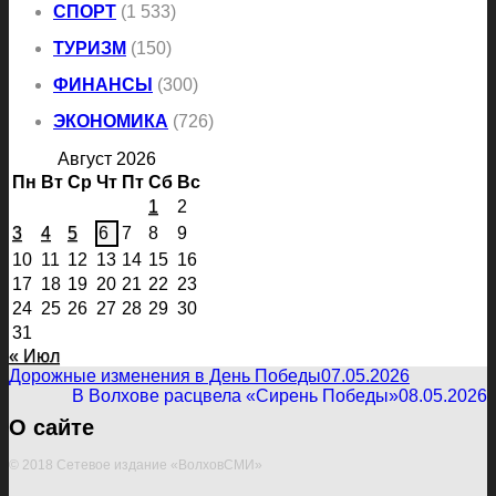
СПОРТ
(1 533)
ТУРИЗМ
(150)
ФИНАНСЫ
(300)
ЭКОНОМИКА
(726)
Август 2026
Пн
Вт
Ср
Чт
Пт
Сб
Вс
1
2
3
4
5
6
7
8
9
10
11
12
13
14
15
16
17
18
19
20
21
22
23
24
25
26
27
28
29
30
31
« Июл
Дорожные изменения в День Победы
07.05.2026
В Волхове расцвела «Сирень Победы»
08.05.2026
О сайте
© 2018 Сетевое издание «ВолховСМИ»