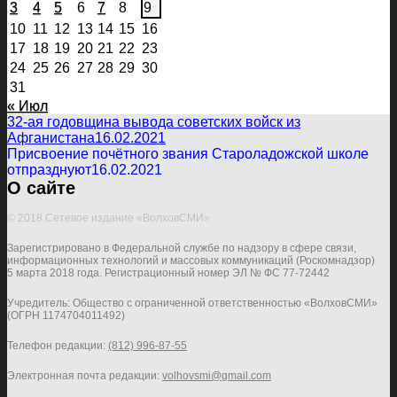
3
4
5
6
7
8
9
10
11
12
13
14
15
16
17
18
19
20
21
22
23
24
25
26
27
28
29
30
31
« Июл
32-ая годовщина вывода советских войск из
Афганистана
16.02.2021
Присвоение почётного звания Староладожской школе
отпразднуют
16.02.2021
О сайте
© 2018 Сетевое издание «ВолховСМИ»
Зарегистрировано в Федеральной службе по надзору в сфере связи,
информационных технологий и массовых коммуникаций (Роскомнадзор)
5 марта 2018 года. Регистрационный номер ЭЛ № ФС 77-72442
Учредитель: Общество с ограниченной ответственностью «ВолховСМИ»
(ОГРН 1174704011492)
Телефон редакции:
(812) 996-87-55
Электронная почта редакции:
volhovsmi@gmail.com