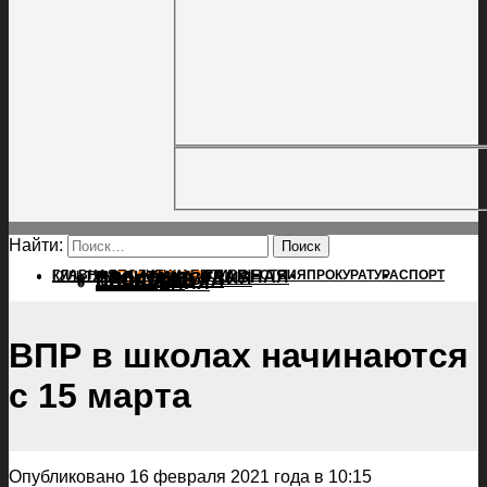
Найти:
ГЛАВНАЯ
ПОЛИТИКА
ПРОИСШЕСТВИЯ
ГЛАВНАЯ
ПРОКУРАТУРА
СПОРТ
КУЛЬТУРА
ПОЛИТИКА
ПОСЕЛЕНИЯ
ПРОИСШЕСТВИЯ
ПРОКУРАТУРА
СПОРТ
КУЛЬТУРА
ПОСЕЛЕНИЯ
ВПР в школах начинаются
с 15 марта
Опубликовано 16 февраля 2021 года в 10:15