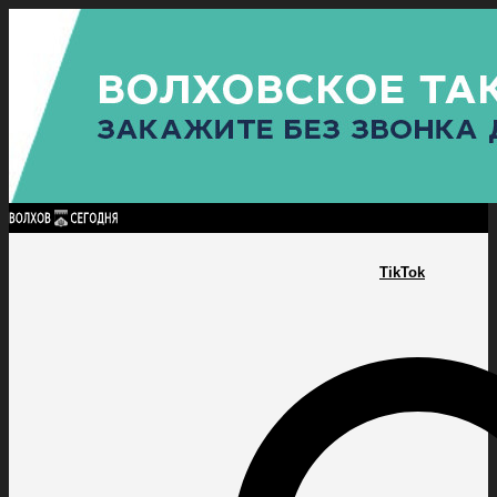
Найти:
ГЛАВНАЯ
ПОЛИТИКА
ПРОИСШЕСТВИЯ
ПРОКУРАТУРА
СПОРТ
КУЛЬТУ
ПОЛИТИКА
ПРОИСШЕСТВИЯ
ПРОКУРАТУРА
СПОРТ
КУЛЬТУРА
ПОСЕЛЕНИЯ
TikTok