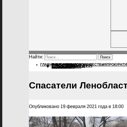
Найти:
ГЛАВНАЯ
ПОЛИТИКА
ПОЛИТИКА
ПРОИСШЕСТВИЯ
ПРОКУРАТУ
ПРОИСШЕСТВИЯ
ПРОКУРАТУРА
СПОРТ
КУЛЬТУРА
ПОСЕЛЕНИЯ
Спасатели Ленобласт
Опубликовано 19 февраля 2021 года в 18:00