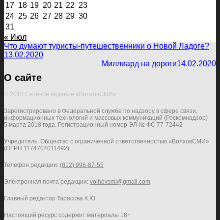
17
18
19
20
21
22
23
24
25
26
27
28
29
30
31
« Июл
Что думают туристы-путешественники о Новой Ладоге?
13.02.2020
Миллиард на дороги
14.02.2020
О сайте
© 2018 Сетевое издание «ВолховСМИ»
Зарегистрировано в Федеральной службе по надзору в сфере связи,
информационных технологий и массовых коммуникаций (Роскомнадзор)
5 марта 2018 года. Регистрационный номер ЭЛ № ФС 77-72442
Учредитель: Общество с ограниченной ответственностью «ВолховСМИ»
(ОГРН 1174704011492)
Телефон редакции:
(812) 996-87-55
Электронная почта редакции:
volhovsmi@gmail.com
Главный редактор Тарасова К.Ю.
Настоящий ресурс содержит материалы 18+