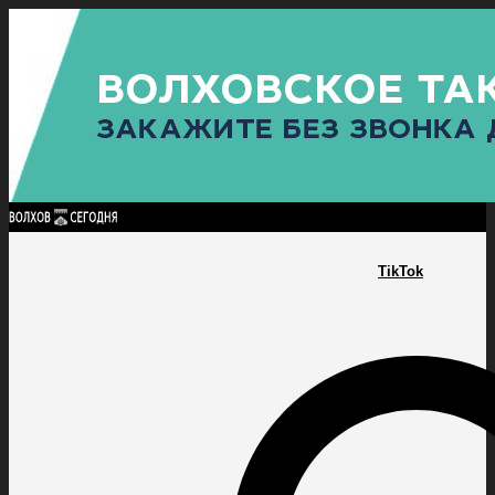
Найти:
ГЛАВНАЯ
ПОЛИТИКА
ПРОИСШЕСТВИЯ
ПРОКУРАТУРА
СПОРТ
КУЛЬТУ
ПОЛИТИКА
ПРОИСШЕСТВИЯ
ПРОКУРАТУРА
СПОРТ
КУЛЬТУРА
ПОСЕЛЕНИЯ
TikTok