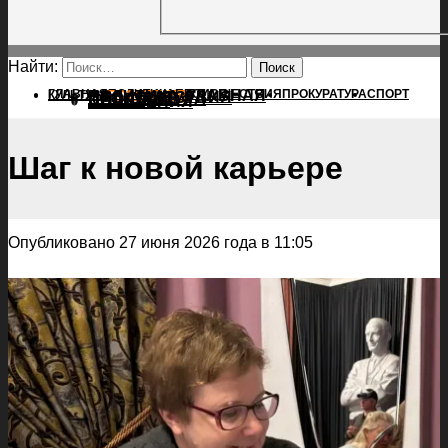
Найти:
ГЛАВНАЯ
ПОЛИТИКА
ПРОИСШЕСТВИЯ
ГЛАВНАЯ
ПРОКУРАТУРА
СПОРТ
КУЛЬТУРА
ПОЛИТИКА
ПОСЕЛЕНИЯ
ПРОИСШЕСТВИЯ
ПРОКУРАТУРА
СПОРТ
КУЛЬТУРА
ПОСЕЛЕНИЯ
Шаг к новой карьере
Опубликовано 27 июня 2026 года в 11:05