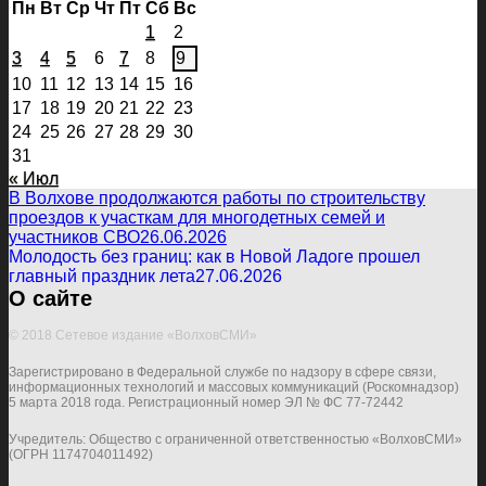
Пн
Вт
Ср
Чт
Пт
Сб
Вс
1
2
3
4
5
6
7
8
9
10
11
12
13
14
15
16
17
18
19
20
21
22
23
24
25
26
27
28
29
30
31
« Июл
В Волхове продолжаются работы по строительству
проездов к участкам для многодетных семей и
участников СВО
26.06.2026
Молодость без границ: как в Новой Ладоге прошел
главный праздник лета
27.06.2026
О сайте
© 2018 Сетевое издание «ВолховСМИ»
Зарегистрировано в Федеральной службе по надзору в сфере связи,
информационных технологий и массовых коммуникаций (Роскомнадзор)
5 марта 2018 года. Регистрационный номер ЭЛ № ФС 77-72442
Учредитель: Общество с ограниченной ответственностью «ВолховСМИ»
(ОГРН 1174704011492)