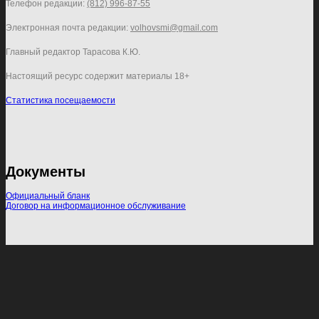
Телефон редакции:
(812) 996-87-55
Электронная почта редакции:
volhovsmi@gmail.com
Главный редактор Тарасова К.Ю.
Настоящий ресурс содержит материалы 18+
Статистика посещаемости
Документы
Официальный бланк
Договор на информационное обслуживание