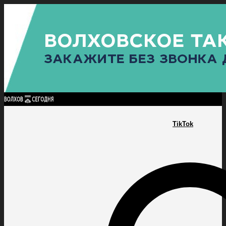
Найти:
ГЛАВНАЯ
ПОЛИТИКА
ПРОИСШЕСТВИЯ
ПРОКУРАТУРА
СПОРТ
КУЛЬТУ
ПОЛИТИКА
ПРОИСШЕСТВИЯ
ПРОКУРАТУРА
СПОРТ
КУЛЬТУРА
ПОСЕЛЕНИЯ
TikTok