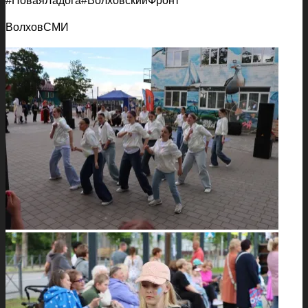
#НоваяЛадога#ВолховскийФронт
ВолховСМИ