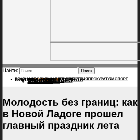
Найти:
ГЛАВНАЯ
ПОЛИТИКА
ПРОИСШЕСТВИЯ
ГЛАВНАЯ
ПРОКУРАТУРА
СПОРТ
КУЛЬТУРА
ПОЛИТИКА
ПОСЕЛЕНИЯ
ПРОИСШЕСТВИЯ
ПРОКУРАТУРА
СПОРТ
КУЛЬТУРА
ПОСЕЛЕНИЯ
Молодость без границ: как
в Новой Ладоге прошел
главный праздник лета