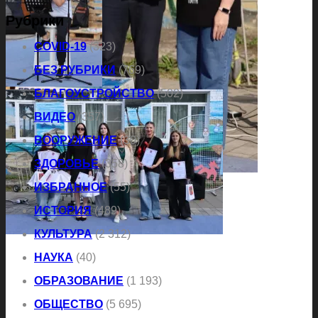
Рубрики
COVID-19
(323)
БЕЗ РУБРИКИ
(769)
БЛАГОУСТРОЙСТВО
(502)
ВИДЕО
(357)
ВООРУЖЕНИЕ
(30)
ЗДОРОВЬЕ
(358)
ИЗБРАННОЕ
(55)
ИСТОРИЯ
(489)
КУЛЬТУРА
(2 312)
НАУКА
(40)
ОБРАЗОВАНИЕ
(1 193)
ОБЩЕСТВО
(5 695)