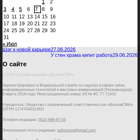
1
2
3
4
5
6
7
8
9
10
11
12
13
14
15
16
17
18
19
20
21
22
23
24
25
26
27
28
29
30
31
« Июл
Шаг к новой карьере
27.06.2026
У стен храма кипит работа
29.06.2026
О сайте
© 2018 Сетевое издание «ВолховСМИ»
Зарегистрировано в Федеральной службе по надзору в сфере связи,
информационных технологий и массовых коммуникаций (Роскомнадзор)
5 марта 2018 года. Регистрационный номер ЭЛ № ФС 77-72442
Учредитель: Общество с ограниченной ответственностью «ВолховСМИ»
(ОГРН 1174704011492)
Телефон редакции:
(812) 996-87-55
Электронная почта редакции:
volhovsmi@gmail.com