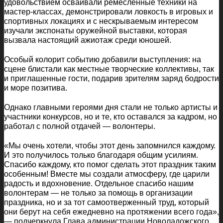
удовольствием осваивали ремесленные техники на
мастер-классах, демонстрировали ловкость в игровых и
спортивных локациях и с нескрываемым интересом
изучали экспонаты оружейной выставки, которая
вызвала настоящий ажиотаж среди юношей.
Особый колорит событию добавили выступления: на
сцене блистали как местные творческие коллективы, так
и приглашенные гости, подарив зрителям заряд бодрости
и море позитива.
Однако главными героями дня стали не только артисты и
участники конкурсов, но и те, кто оставался за кадром, но
работал с полной отдачей — волонтеры.
«Мы очень хотели, чтобы этот день запомнился каждому.
И это получилось только благодаря общим усилиям.
Спасибо каждому, кто помог сделать этот праздник таким
особенным! Вместе мы создали атмосферу, где царили
радость и вдохновение. Отдельное спасибо нашим
волонтерам — не только за помощь в организации
праздника, но и за тот самоотверженный труд, который
они берут на себя ежедневно на протяжении всего года»,
— подчеркнула Глава администрации Новоладожского