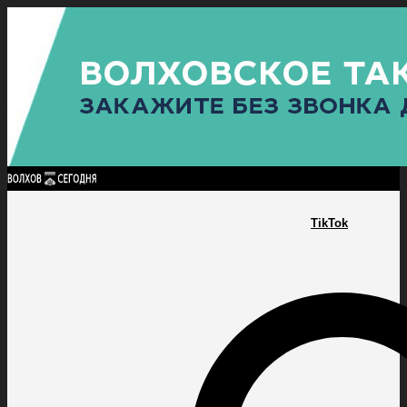
Найти:
ГЛАВНАЯ
ПОЛИТИКА
ПРОИСШЕСТВИЯ
ПРОКУРАТУРА
СПОРТ
КУЛЬТУ
ПОЛИТИКА
ПРОИСШЕСТВИЯ
ПРОКУРАТУРА
СПОРТ
КУЛЬТУРА
ПОСЕЛЕНИЯ
TikTok