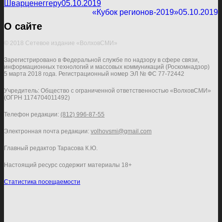
Шварценеггеру
05.10.2019
«Кубок регионов-2019»
05.10.2019
О сайте
© 2018 Сетевое издание «ВолховСМИ»
Зарегистрировано в Федеральной службе по надзору в сфере связи,
информационных технологий и массовых коммуникаций (Роскомнадзор)
5 марта 2018 года. Регистрационный номер ЭЛ № ФС 77-72442
Учредитель: Общество с ограниченной ответственностью «ВолховСМИ»
(ОГРН 1174704011492)
Телефон редакции:
(812) 996-87-55
Электронная почта редакции:
volhovsmi@gmail.com
Главный редактор Тарасова К.Ю.
Настоящий ресурс содержит материалы 18+
Статистика посещаемости