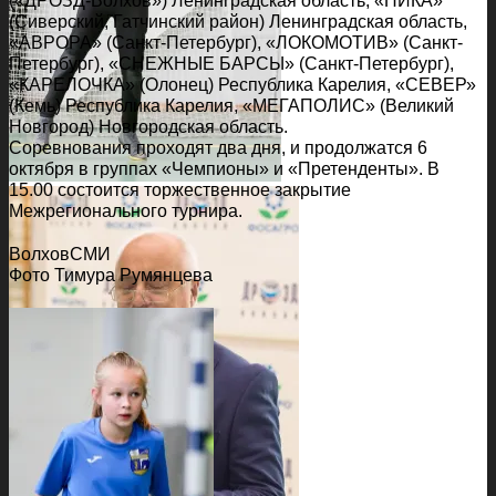
(«ДРОЗД-Волхов») Ленинградская область, «НИКА»
(Сиверский, Гатчинский район) Ленинградская область,
«АВРОРА» (Санкт-Петербург), «ЛОКОМОТИВ» (Санкт-
Петербург), «СНЕЖНЫЕ БАРСЫ» (Санкт-Петербург),
«КАРЕЛОЧКА» (Олонец) Республика Карелия, «СЕВЕР»
(Кемь) Республика Карелия, «МЕГАПОЛИС» (Великий
Новгород) Новгородская область.
Соревнования проходят два дня, и продолжатся 6
октября в группах «Чемпионы» и «Претенденты». В
15.00 состоится торжественное закрытие
Межрегионального турнира.
ВолховСМИ
Фото Тимура Румянцева