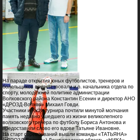
На параде открытия юных футболистов, тренеров и
болельщиков приветствовали и.о. начальника отдела по
спорту, молодёжной политике администрации
Волховского района Константин Есенин и директор АНО
«ДРОЗД-Волхов» Михаил Говди.
Участники и гости турнира почтили минутой молчания
память недавно ушедшего из жизни великолепного
волховского тренера по футболу Бориса Антонова и
предоставили слово его вдове Татьяне Ивановне.
На старт соревнований вышли команды «ТАТЬЯНА»