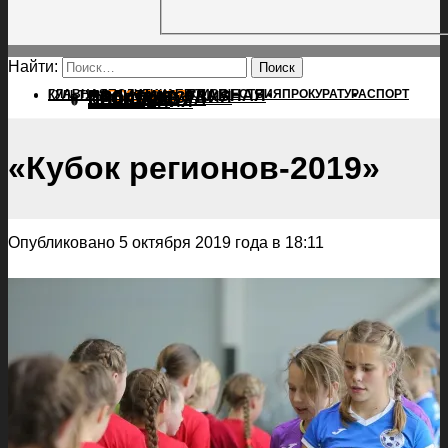
Найти:
ГЛАВНАЯ
ПОЛИТИКА
ПРОИСШЕСТВИЯ
ГЛАВНАЯ
ПРОКУРАТУРА
СПОРТ
КУЛЬТУРА
ПОЛИТИКА
ПОСЕЛЕНИЯ
ПРОИСШЕСТВИЯ
ПРОКУРАТУРА
СПОРТ
КУЛЬТУРА
ПОСЕЛЕНИЯ
«Кубок регионов-2019»
Опубликовано 5 октября 2019 года в 18:11