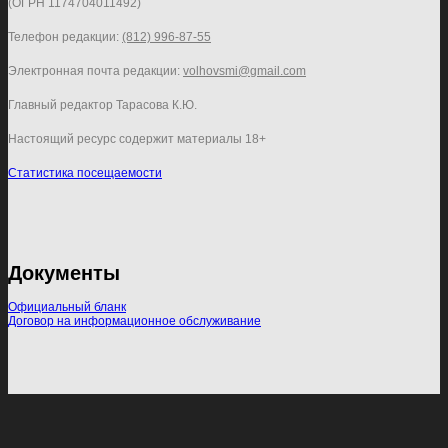
(ОГРН 1174704011492)
Телефон редакции:
(812) 996-87-55
Электронная почта редакции:
volhovsmi@gmail.com
Главный редактор Тарасова К.Ю.
Настоящий ресурс содержит материалы 18+
Статистика посещаемости
Документы
Официальный бланк
Договор на информационное обслуживание