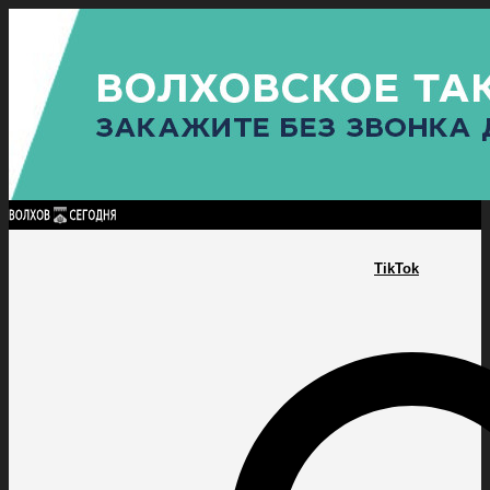
Найти:
ГЛАВНАЯ
ПОЛИТИКА
ПРОИСШЕСТВИЯ
ПРОКУРАТУРА
СПОРТ
КУЛЬТУ
ПОЛИТИКА
ПРОИСШЕСТВИЯ
ПРОКУРАТУРА
СПОРТ
КУЛЬТУРА
ПОСЕЛЕНИЯ
TikTok