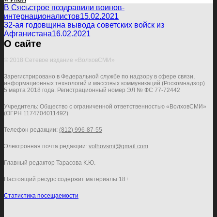
В Сясьстрое поздравили воинов-
интернационалистов
15.02.2021
32-ая годовщина вывода советских войск из
Афганистана
16.02.2021
О сайте
© 2018 Сетевое издание «ВолховСМИ»
Зарегистрировано в Федеральной службе по надзору в сфере связи,
информационных технологий и массовых коммуникаций (Роскомнадзор)
5 марта 2018 года. Регистрационный номер ЭЛ № ФС 77-72442
Учредитель: Общество с ограниченной ответственностью «ВолховСМИ»
(ОГРН 1174704011492)
Телефон редакции:
(812) 996-87-55
Электронная почта редакции:
volhovsmi@gmail.com
Главный редактор Тарасова К.Ю.
Настоящий ресурс содержит материалы 18+
Статистика посещаемости