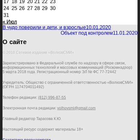
17
18
19
20
21
22
23
24
25
26
27
28
29
30
31
« Июл
В чудо поверили и дети, и взрослые
10.01.2020
Объект под контролем
11.01.2020
О сайте
© 2018 Сетевое издание «ВолховСМИ»
Зарегистрировано в Федеральной службе по надзору в сфере связи,
информационных технологий и массовых коммуникаций (Роскомнадзор)
5 марта 2018 года. Регистрационный номер ЭЛ № ФС 77-72442
Учредитель: Общество с ограниченной ответственностью «ВолховСМИ»
(ОГРН 1174704011492)
Телефон редакции:
(812) 996-87-55
Электронная почта редакции:
volhovsmi@gmail.com
Главный редактор Тарасова К.Ю.
Настоящий ресурс содержит материалы 18+