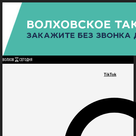
Найти:
ГЛАВНАЯ
ПОЛИТИКА
ПРОИСШЕСТВИЯ
ПРОКУРАТУРА
СПОРТ
КУЛЬТУ
ПОЛИТИКА
ПРОИСШЕСТВИЯ
ПРОКУРАТУРА
СПОРТ
КУЛЬТУРА
ПОСЕЛЕНИЯ
TikTok