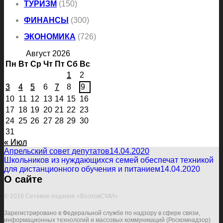
ТУРИЗМ
(150)
ФИНАНСЫ
(300)
ЭКОНОМИКА
(726)
Август 2026
Пн
Вт
Ср
Чт
Пт
Сб
Вс
1
2
3
4
5
6
7
8
9
10
11
12
13
14
15
16
17
18
19
20
21
22
23
24
25
26
27
28
29
30
31
« Июл
Апрельский совет депутатов
14.04.2020
Школьников из нуждающихся семей обеспечат техникой
для дистанционного обучения и питанием
14.04.2020
О сайте
© 2018 Сетевое издание «ВолховСМИ»
Зарегистрировано в Федеральной службе по надзору в сфере связи,
информационных технологий и массовых коммуникаций (Роскомнадзор)