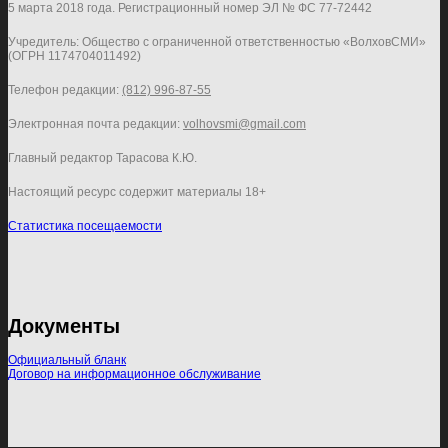
5 марта 2018 года. Регистрационный номер ЭЛ № ФС 77-72442
Учредитель: Общество с ограниченной ответственностью «ВолховСМИ»
(ОГРН 1174704011492)
Телефон редакции:
(812) 996-87-55
Электронная почта редакции:
volhovsmi@gmail.com
Главный редактор Тарасова К.Ю.
Настоящий ресурс содержит материалы 18+
Статистика посещаемости
Документы
Официальный бланк
Договор на информационное обслуживание