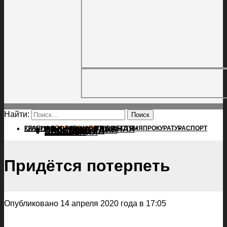
Найти:
ГЛАВНАЯ
ПОЛИТИКА
ПРОИСШЕСТВИЯ
ГЛАВНАЯ
ПРОКУРАТУРА
СПОРТ
КУЛЬТУРА
ПОЛИТИКА
ПОСЕЛЕНИЯ
ПРОИСШЕСТВИЯ
ПРОКУРАТУРА
СПОРТ
КУЛЬТУРА
ПОСЕЛЕНИЯ
Придётся потерпеть
Опубликовано 14 апреля 2020 года в 17:05