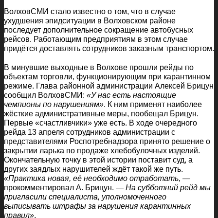
ВолховСМИ стало известно о том, что в случае
ухудшения эпидситуации в Волховском районе
последует дополнительное сокращение автобусных
рейсов. Работающим предприятиям в этом случае
придётся доставлять сотрудников заказным транспортом.
В минувшие выходные в Волхове прошли рейды по
объектам торговли, функционирующим при карантинном
режиме. Глава районной администрации Алексей Брицун
сообщил ВолховСМИ:
«У нас есть настоящие
чемпионы по нарушениям»
. К ним применят наиболее
жёсткие административные меры, пообещал Брицун.
Первые «счастливчики» уже есть. В ходе очередного
рейда 13 апреля сотрудников администрации с
представителями Роспотребнадзора принято решение о
закрытии ларька по продаже хлебобулочных изделий.
Окончательную точку в этой истории поставит суд, а
других заядлых нарушителей ждёт такой же путь.
«Практика новая, её необходимо отработать
, —
прокомментировал А. Брицун. —
На субботний рейд мы
пригласили специалиста, уполномоченного
выписывать штрафы за нарушения карантинных
правил»
.