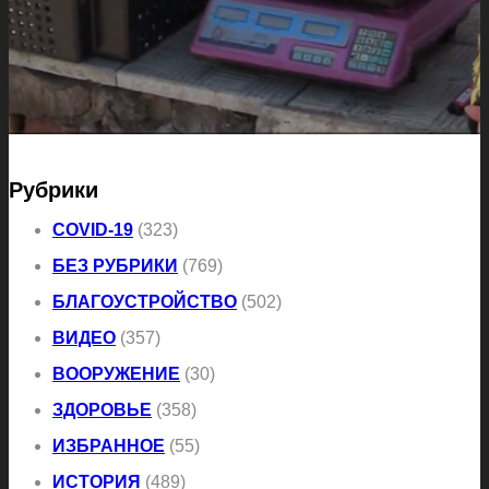
Рубрики
COVID-19
(323)
БЕЗ РУБРИКИ
(769)
БЛАГОУСТРОЙСТВО
(502)
ВИДЕО
(357)
ВООРУЖЕНИЕ
(30)
ЗДОРОВЬЕ
(358)
ИЗБРАННОЕ
(55)
ИСТОРИЯ
(489)