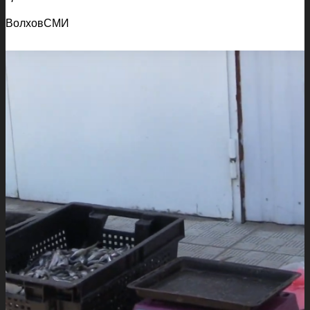
ВолховСМИ