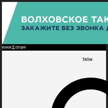
Найти:
ГЛАВНАЯ
ПОЛИТИКА
ПРОИСШЕСТВИЯ
ПРОКУРАТУРА
СПОРТ
КУЛЬТУ
ПОЛИТИКА
ПРОИСШЕСТВИЯ
ПРОКУРАТУРА
СПОРТ
КУЛЬТУРА
ПОСЕЛЕНИЯ
TikTok