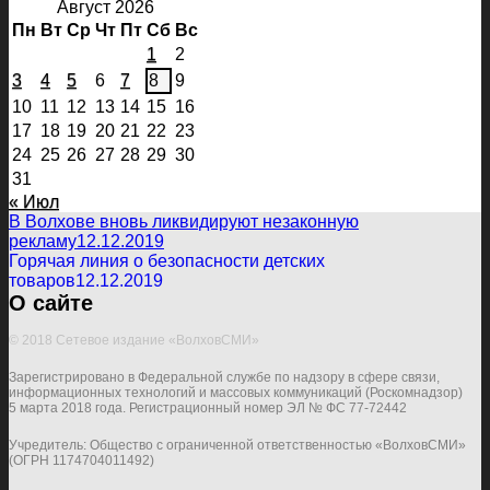
Август 2026
Пн
Вт
Ср
Чт
Пт
Сб
Вс
1
2
3
4
5
6
7
8
9
10
11
12
13
14
15
16
17
18
19
20
21
22
23
24
25
26
27
28
29
30
31
« Июл
В Волхове вновь ликвидируют незаконную
рекламу
12.12.2019
Горячая линия о безопасности детских
товаров
12.12.2019
О сайте
© 2018 Сетевое издание «ВолховСМИ»
Зарегистрировано в Федеральной службе по надзору в сфере связи,
информационных технологий и массовых коммуникаций (Роскомнадзор)
5 марта 2018 года. Регистрационный номер ЭЛ № ФС 77-72442
Учредитель: Общество с ограниченной ответственностью «ВолховСМИ»
(ОГРН 1174704011492)