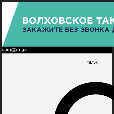
Найти:
ГЛАВНАЯ
ПОЛИТИКА
ПРОИСШЕСТВИЯ
ПРОКУРАТУРА
СПОРТ
КУЛЬТУ
ПОЛИТИКА
ПРОИСШЕСТВИЯ
ПРОКУРАТУРА
СПОРТ
КУЛЬТУРА
ПОСЕЛЕНИЯ
TikTok