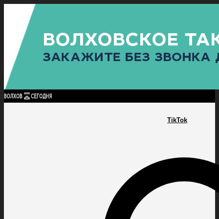
Найти:
ГЛАВНАЯ
ПОЛИТИКА
ПРОИСШЕСТВИЯ
ПРОКУРАТУРА
СПОРТ
КУЛЬТУ
ПОЛИТИКА
ПРОИСШЕСТВИЯ
ПРОКУРАТУРА
СПОРТ
КУЛЬТУРА
ПОСЕЛЕНИЯ
TikTok