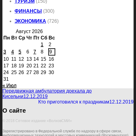
ТУРИЗМ
(150)
ФИНАНСЫ
(300)
ЭКОНОМИКА
(726)
Август 2026
Пн
Вт
Ср
Чт
Пт
Сб
Вс
1
2
3
4
5
6
7
8
9
10
11
12
13
14
15
16
17
18
19
20
21
22
23
24
25
26
27
28
29
30
31
« Июл
Передвижная амбулатория доехала до
Кисельни
12.12.2019
Кто приготовился к праздникам
12.12.2019
О сайте
© 2018 Сетевое издание «ВолховСМИ»
Зарегистрировано в Федеральной службе по надзору в сфере связи,
информационных технологий и массовых коммуникаций (Роскомнадзор)