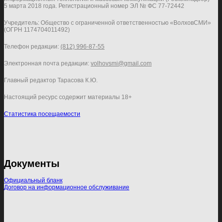
5 марта 2018 года. Регистрационный номер ЭЛ № ФС 77-72442
Учредитель: Общество с ограниченной ответственностью «ВолховСМИ»
(ОГРН 1174704011492)
Телефон редакции:
(812) 996-87-55
Электронная почта редакции:
volhovsmi@gmail.com
Главный редактор Тарасова К.Ю.
Настоящий ресурс содержит материалы 18+
Статистика посещаемости
Документы
Официальный бланк
Договор на информационное обслуживание