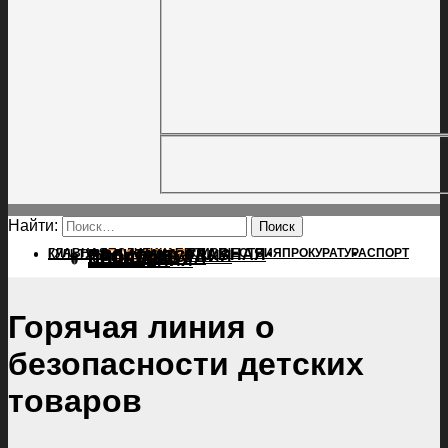
Найти:
ГЛАВНАЯ
ПОЛИТИКА
ПРОИСШЕСТВИЯ
ГЛАВНАЯ
ПРОКУРАТУРА
СПОРТ
КУЛЬТУРА
ПОЛИТИКА
ПОСЕЛЕНИЯ
ПРОИСШЕСТВИЯ
ПРОКУРАТУРА
СПОРТ
КУЛЬТУРА
ПОСЕЛЕНИЯ
Горячая линия о
безопасности детских
товаров