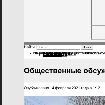
Найти:
ГЛАВНАЯ
ПОЛИТИКА
ПОЛИТИКА
ПРОИСШЕСТВИЯ
ПРОКУРАТУ
ПРОИСШЕСТВИЯ
ПРОКУРАТУРА
СПОРТ
КУЛЬТУРА
ПОСЕЛЕНИЯ
Общественные обсуж
Опубликовано 14 февраля 2021 года в 1:12