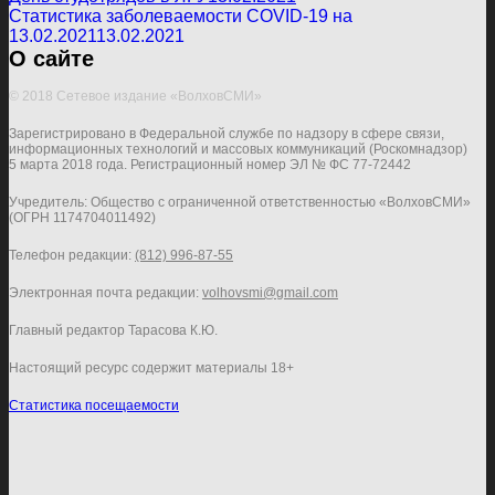
Статистика заболеваемости COVID-19 на
13.02.2021
13.02.2021
О сайте
© 2018 Сетевое издание «ВолховСМИ»
Зарегистрировано в Федеральной службе по надзору в сфере связи,
информационных технологий и массовых коммуникаций (Роскомнадзор)
5 марта 2018 года. Регистрационный номер ЭЛ № ФС 77-72442
Учредитель: Общество с ограниченной ответственностью «ВолховСМИ»
(ОГРН 1174704011492)
Телефон редакции:
(812) 996-87-55
Электронная почта редакции:
volhovsmi@gmail.com
Главный редактор Тарасова К.Ю.
Настоящий ресурс содержит материалы 18+
Статистика посещаемости