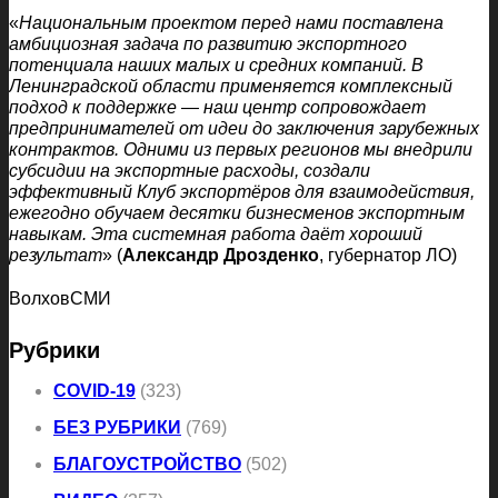
«
Национальным проектом перед нами поставлена
амбициозная задача по развитию экспортного
потенциала наших малых и средних компаний. В
Ленинградской области применяется комплексный
подход к поддержке — наш центр сопровождает
предпринимателей от идеи до заключения зарубежных
контрактов. Одними из первых регионов мы внедрили
субсидии на экспортные расходы, создали
эффективный Клуб экспортёров для взаимодействия,
ежегодно обучаем десятки бизнесменов экспортным
навыкам. Эта системная работа даёт хороший
результат
» (
Александр Дрозденко
, губернатор ЛО)
ВолховСМИ
Рубрики
COVID-19
(323)
БЕЗ РУБРИКИ
(769)
БЛАГОУСТРОЙСТВО
(502)