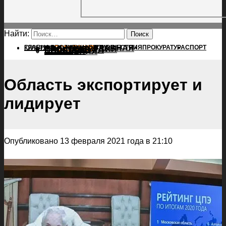
Найти:
ГЛАВНАЯ
ПОЛИТИКА
ПРОИСШЕСТВИЯ
ГЛАВНАЯ
ПРОКУРАТУРА
СПОРТ
КУЛЬТУРА
ПОЛИТИКА
ПОСЕЛЕНИЯ
ПРОИСШЕСТВИЯ
ПРОКУРАТУРА
СПОРТ
КУЛЬТУРА
ПОСЕЛЕНИЯ
Область экспортирует и
лидирует
Опубликовано 13 февраля 2021 года в 21:10