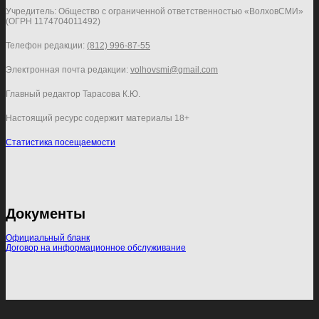
Учредитель: Общество с ограниченной ответственностью «ВолховСМИ»
(ОГРН 1174704011492)
Телефон редакции:
(812) 996-87-55
Электронная почта редакции:
volhovsmi@gmail.com
Главный редактор Тарасова К.Ю.
Настоящий ресурс содержит материалы 18+
Статистика посещаемости
Документы
Официальный бланк
Договор на информационное обслуживание