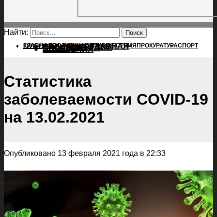
Найти:
ГЛАВНАЯ
ПОЛИТИКА
ПРОИСШЕСТВИЯ
ГЛАВНАЯ
ПРОКУРАТУРА
СПОРТ
КУЛЬТУРА
ПОЛИТИКА
ПОСЕЛЕНИЯ
ПРОИСШЕСТВИЯ
ПРОКУРАТУРА
СПОРТ
КУЛЬТУРА
ПОСЕЛЕНИЯ
Статистика
заболеваемости COVID-19
на 13.02.2021
Опубликовано 13 февраля 2021 года в 22:33