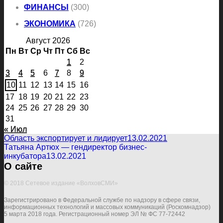
ФИНАНСЫ
(300)
ЭКОНОМИКА
(726)
Август 2026
Пн
Вт
Ср
Чт
Пт
Сб
Вс
1
2
3
4
5
6
7
8
9
10
11
12
13
14
15
16
17
18
19
20
21
22
23
24
25
26
27
28
29
30
31
« Июл
Область экспортирует и лидирует
13.02.2021
Татьяна Артюх — гендиректор бизнес-
инкубатора
13.02.2021
О сайте
© 2018 Сетевое издание «ВолховСМИ»
Зарегистрировано в Федеральной службе по надзору в сфере связи,
информационных технологий и массовых коммуникаций (Роскомнадзор)
5 марта 2018 года. Регистрационный номер ЭЛ № ФС 77-72442