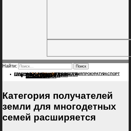
Найти:
ГЛАВНАЯ
ПОЛИТИКА
ПРОИСШЕСТВИЯ
ГЛАВНАЯ
ПРОКУРАТУРА
СПОРТ
КУЛЬТУРА
ПОЛИТИКА
ПОСЕЛЕНИЯ
ПРОИСШЕСТВИЯ
ПРОКУРАТУРА
СПОРТ
КУЛЬТУРА
ПОСЕЛЕНИЯ
Категория получателей
земли для многодетных
семей расширяется