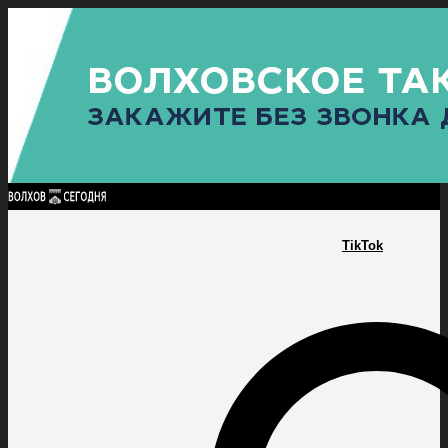
Найти:
ГЛАВНАЯ
ПОЛИТИКА
ПРОИСШЕСТВИЯ
ПРОКУРАТУРА
СПОРТ
КУЛЬТУ
ПОЛИТИКА
ПРОИСШЕСТВИЯ
ПРОКУРАТУРА
СПОРТ
КУЛЬТУРА
ПОСЕЛЕНИЯ
TikTok