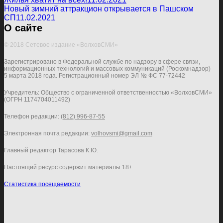
Новый зимний аттракцион открывается в Пашском
СП
11.02.2021
О сайте
© 2018 Сетевое издание «ВолховСМИ»
Зарегистрировано в Федеральной службе по надзору в сфере связи,
информационных технологий и массовых коммуникаций (Роскомнадзор)
5 марта 2018 года. Регистрационный номер ЭЛ № ФС 77-72442
Учредитель: Общество с ограниченной ответственностью «ВолховСМИ»
(ОГРН 1174704011492)
Телефон редакции:
(812) 996-87-55
Электронная почта редакции:
volhovsmi@gmail.com
Главный редактор Тарасова К.Ю.
Настоящий ресурс содержит материалы 18+
Статистика посещаемости