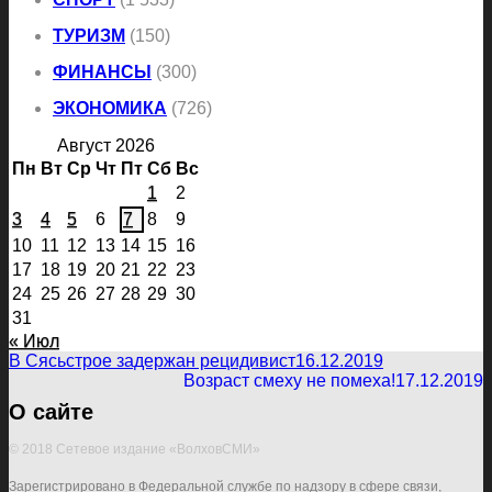
ТУРИЗМ
(150)
ФИНАНСЫ
(300)
ЭКОНОМИКА
(726)
Август 2026
Пн
Вт
Ср
Чт
Пт
Сб
Вс
1
2
3
4
5
6
7
8
9
10
11
12
13
14
15
16
17
18
19
20
21
22
23
24
25
26
27
28
29
30
31
« Июл
В Сясьстрое задержан рецидивист
16.12.2019
Возраст смеху не помеха!
17.12.2019
О сайте
© 2018 Сетевое издание «ВолховСМИ»
Зарегистрировано в Федеральной службе по надзору в сфере связи,