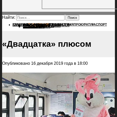
Найти:
ГЛАВНАЯ
ПОЛИТИКА
ПРОИСШЕСТВИЯ
ГЛАВНАЯ
ПРОКУРАТУРА
СПОРТ
КУЛЬТУРА
ПОЛИТИКА
ПОСЕЛЕНИЯ
ПРОИСШЕСТВИЯ
ПРОКУРАТУРА
СПОРТ
КУЛЬТУРА
ПОСЕЛЕНИЯ
«Двадцатка» плюсом
Опубликовано 16 декабря 2019 года в 18:00