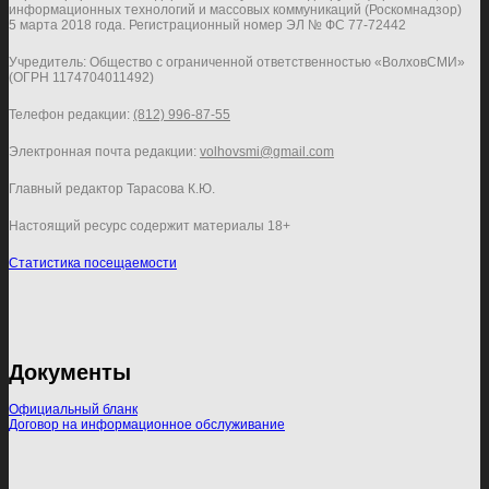
информационных технологий и массовых коммуникаций (Роскомнадзор)
5 марта 2018 года. Регистрационный номер ЭЛ № ФС 77-72442
Учредитель: Общество с ограниченной ответственностью «ВолховСМИ»
(ОГРН 1174704011492)
Телефон редакции:
(812) 996-87-55
Электронная почта редакции:
volhovsmi@gmail.com
Главный редактор Тарасова К.Ю.
Настоящий ресурс содержит материалы 18+
Статистика посещаемости
Документы
Официальный бланк
Договор на информационное обслуживание