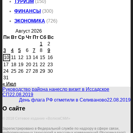
ТУРИЗМ
(150)
ФИНАНСЫ
(300)
ЭКОНОМИКА
(726)
Август 2026
Пн
Вт
Ср
Чт
Пт
Сб
Вс
1
2
3
4
5
6
7
8
9
10
11
12
13
14
15
16
17
18
19
20
21
22
23
24
25
26
27
28
29
30
31
« Июл
Руководство района нанесло визит в Иссадское
СП
22.08.2019
День флага РФ отметили в Селиваново
22.08.2019
О сайте
© 2018 Сетевое издание «ВолховСМИ»
Зарегистрировано в Федеральной службе по надзору в сфере связи,
информационных технологий и массовых коммуникаций (Роскомнадзор)