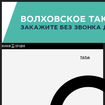
Найти:
ГЛАВНАЯ
ПОЛИТИКА
ПРОИСШЕСТВИЯ
ПРОКУРАТУРА
СПОРТ
КУЛЬТУ
ПОЛИТИКА
ПРОИСШЕСТВИЯ
ПРОКУРАТУРА
СПОРТ
КУЛЬТУРА
ПОСЕЛЕНИЯ
TikTok