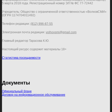
5 марта 2018 года. Регистрационный номер ЭЛ № ФС 77-72442
Учредитель: Общество с ограниченной ответственностью «ВолховСМИ»
(ОГРН 1174704011492)
Телефон редакции:
(812) 996-87-55
Электронная почта редакции:
volhovsmi@gmail.com
Главный редактор Тарасова К.Ю.
Настоящий ресурс содержит материалы 18+
Статистика посещаемости
Документы
Официальный бланк
Договор на информационное обслуживание