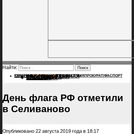
Найти:
ГЛАВНАЯ
ПОЛИТИКА
ПРОИСШЕСТВИЯ
ГЛАВНАЯ
ПРОКУРАТУРА
СПОРТ
КУЛЬТУРА
ПОЛИТИКА
ПОСЕЛЕНИЯ
ПРОИСШЕСТВИЯ
ПРОКУРАТУРА
СПОРТ
КУЛЬТУРА
ПОСЕЛЕНИЯ
День флага РФ отметили
в Селиваново
Опубликовано 22 августа 2019 года в 18:17