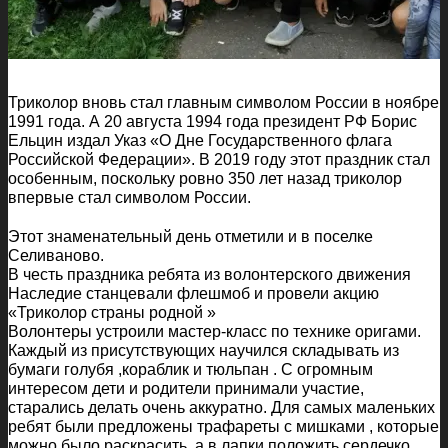
Триколор вновь стал главным символом России в ноябре
1991 года. А 20 августа 1994 года президент РФ Борис
Ельцин издал Указ «О Дне Государственного флага
Российской Федерации». В 2019 году этот праздник стал
особенным, поскольку ровно 350 лет назад триколор
впервые стал символом России.
Этот знаменательный день отметили и в поселке
Селиваново.
В честь праздника ребята из волонтерского движения
Наследие станцевали флешмоб и провели акцию
«Триколор страны родной »
Волонтеры устроили мастер-класс по технике оригами.
Каждый из присутствующих научился складывать из
бумаги голубя ,кораблик и тюльпан . С огромным
интересом дети и родители принимали участие,
старались делать очень аккуратно. Для самых маленьких
ребят были предложены трафареты с мишками , которые
можно было раскрасить ,а в лапки положить сердечко