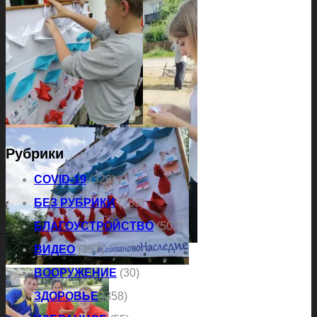
Рубрики
COVID-19
(323)
БЕЗ РУБРИКИ
(769)
БЛАГОУСТРОЙСТВО
(502)
ВИДЕО
(357)
ВООРУЖЕНИЕ
(30)
ЗДОРОВЬЕ
(358)