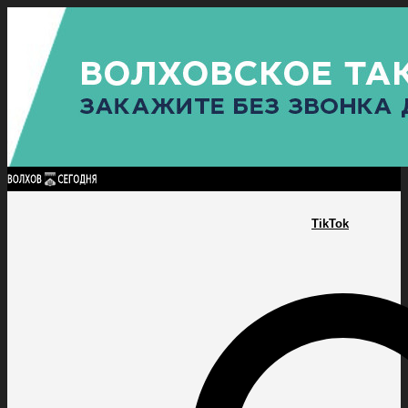
Найти:
ГЛАВНАЯ
ПОЛИТИКА
ПРОИСШЕСТВИЯ
ПРОКУРАТУРА
СПОРТ
КУЛЬТУ
ПОЛИТИКА
ПРОИСШЕСТВИЯ
ПРОКУРАТУРА
СПОРТ
КУЛЬТУРА
ПОСЕЛЕНИЯ
TikTok