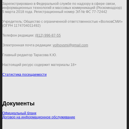
Зарегистрировано в Федеральной службе по надзору в сфере связи,
информационных технологий и массовых коммуникаций (Роскомнадзор)
5 марта 2018 года. Регистрационный номер ЭЛ № ФС 77-72442
Учредитель: Общество с ограниченной ответственностью «ВолховСМИ»
(ОГРН 1174704011492)
Телефон редакции:
(812) 996-87-55
Электронная почта редакции:
volhovsmi@gmail.com
Главный редактор Тарасова К.Ю.
Настоящий ресурс содержит материалы 18+
Статистика посещаемости
Документы
Официальный бланк
Договор на информационное обслуживание