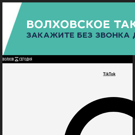
Найти:
ГЛАВНАЯ
ПОЛИТИКА
ПРОИСШЕСТВИЯ
ПРОКУРАТУРА
СПОРТ
КУЛЬТУ
ПОЛИТИКА
ПРОИСШЕСТВИЯ
ПРОКУРАТУРА
СПОРТ
КУЛЬТУРА
ПОСЕЛЕНИЯ
TikTok