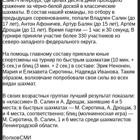
Санкт-Петербург, где целых десять дней проходило
сражение за чёрно-белой доской в классические
шахматы. В состав нашей команды, по отбору в
предыдущих соревнованиях, попали Владлен Салин (до
17 лет), Антон Афоничев, Артур Балян (до 15 лет), Артём
Дрощак (до 11 лет). Время партии — 1 час и 30 секунд. В
турнире приняли участие более 330 участников из
северо-западного федерального округа.
На помощь главному составу приехали юные
спортсмены на турнир по быстрым шахматам (10 мин. +
5 сек.) и блиц (3 мин. + 2 сек.) в составе: Эрик Ненонен,
Мария и Елизавета Сиротины, Надежда Иванова. Таким
образом, волховчане попробовали свои силы во всех
видах шахмат.
В своих возрастных группах лучший результат показали:
в «классике» В. Салин и А. Дрощак, занявшие 4 и 5
места; в быстрых шахматах — М. Сиротина, А. Дрощак, 3
и 4 места, соответственно; блиц (молниеносная игра) —
М. Сиротина, В. Салин, 1 и 6 места среди шахматистов
Ленинградской области.
ВолховСМИ