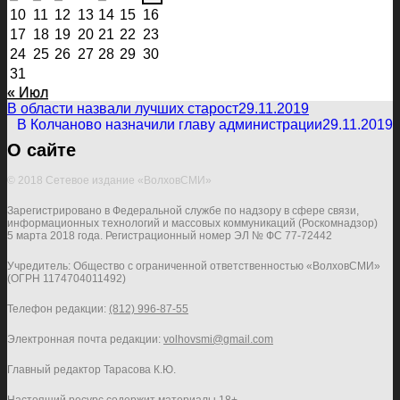
10
11
12
13
14
15
16
17
18
19
20
21
22
23
24
25
26
27
28
29
30
31
« Июл
В области назвали лучших старост
29.11.2019
В Колчаново назначили главу администрации
29.11.2019
О сайте
© 2018 Сетевое издание «ВолховСМИ»
Зарегистрировано в Федеральной службе по надзору в сфере связи,
информационных технологий и массовых коммуникаций (Роскомнадзор)
5 марта 2018 года. Регистрационный номер ЭЛ № ФС 77-72442
Учредитель: Общество с ограниченной ответственностью «ВолховСМИ»
(ОГРН 1174704011492)
Телефон редакции:
(812) 996-87-55
Электронная почта редакции:
volhovsmi@gmail.com
Главный редактор Тарасова К.Ю.