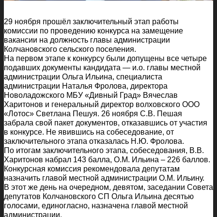
29 ноября прошёл заключительный этап работы
комиссии по проведению конкурса на замещение
вакансии на должность главы администрации
Колчановского сельского поселения.
На первом этапе к конкурсу были допущены все четыре
подавших документы кандидата — и.о. главы местной
администрации Ольга Ильина, специалиста
администрации Наталья Фролова, директора
Новоладожского МБУ «Дивный Град» Вячеслав
Харитонов и генеральный директор волховского ООО
«Лотос» Светлана Пешуя. 26 ноября С.В. Пешая
забрала свой пакет документов, отказавшись от участия
в конкурсе. Не явившись на собеседование, от
заключительного этапа отказалась Н.Ю. Фролова.
По итогам заключительного этапа, собеседования, В.В.
Харитонов набрал 143 балла, О.М. Ильина – 226 баллов.
Конкурсная комиссия рекомендовала депутатам
назначить главой местной администрации О.М. Ильину.
В этот же день на очередном, девятом, заседании Совета
депутатов Колчановского СП Ольга Ильина десятью
голосами, единогласно, назначена главой местной
администрации.