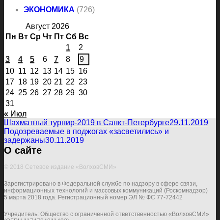
ЭКОНОМИКА
(726)
Август 2026
Пн
Вт
Ср
Чт
Пт
Сб
Вс
1
2
3
4
5
6
7
8
9
10
11
12
13
14
15
16
17
18
19
20
21
22
23
24
25
26
27
28
29
30
31
« Июл
Шахматный турнир-2019 в Санкт-Петербурге
29.11.2019
Подозреваемые в поджогах «засветились» и
задержаны
30.11.2019
О сайте
© 2018 Сетевое издание «ВолховСМИ»
Зарегистрировано в Федеральной службе по надзору в сфере связи,
информационных технологий и массовых коммуникаций (Роскомнадзор)
5 марта 2018 года. Регистрационный номер ЭЛ № ФС 77-72442
Учредитель: Общество с ограниченной ответственностью «ВолховСМИ»