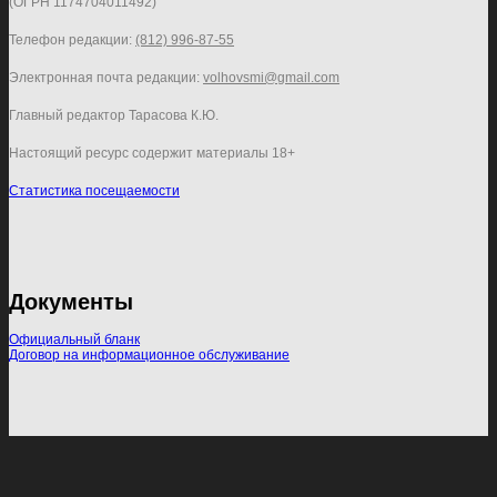
(ОГРН 1174704011492)
Телефон редакции:
(812) 996-87-55
Электронная почта редакции:
volhovsmi@gmail.com
Главный редактор Тарасова К.Ю.
Настоящий ресурс содержит материалы 18+
Статистика посещаемости
Документы
Официальный бланк
Договор на информационное обслуживание