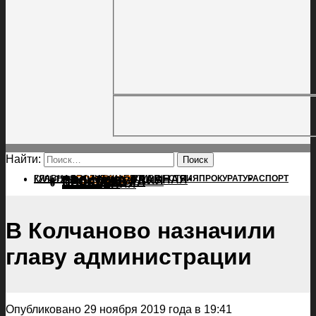
Найти:
ГЛАВНАЯ
ПОЛИТИКА
ПРОИСШЕСТВИЯ
ГЛАВНАЯ
ПРОКУРАТУРА
СПОРТ
КУЛЬТУРА
ПОЛИТИКА
ПОСЕЛЕНИЯ
ПРОИСШЕСТВИЯ
ПРОКУРАТУРА
СПОРТ
КУЛЬТУРА
ПОСЕЛЕНИЯ
В Колчаново назначили
главу администрации
Опубликовано 29 ноября 2019 года в 19:41