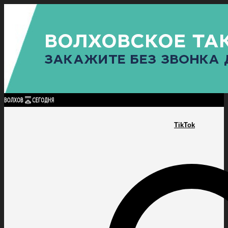
Найти:
ГЛАВНАЯ
ПОЛИТИКА
ПРОИСШЕСТВИЯ
ПРОКУРАТУРА
СПОРТ
КУЛЬТУ
ПОЛИТИКА
ПРОИСШЕСТВИЯ
ПРОКУРАТУРА
СПОРТ
КУЛЬТУРА
ПОСЕЛЕНИЯ
TikTok