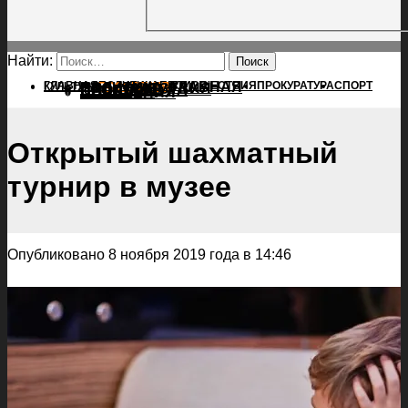
Найти:
ГЛАВНАЯ
ПОЛИТИКА
ПРОИСШЕСТВИЯ
ГЛАВНАЯ
ПРОКУРАТУРА
СПОРТ
КУЛЬТУРА
ПОЛИТИКА
ПОСЕЛЕНИЯ
ПРОИСШЕСТВИЯ
ПРОКУРАТУРА
СПОРТ
КУЛЬТУРА
ПОСЕЛЕНИЯ
Открытый шахматный
турнир в музее
Опубликовано 8 ноября 2019 года в 14:46