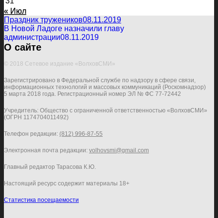
31
« Июл
Праздник тружеников
08.11.2019
В Новой Ладоге назначили главу
администрации
08.11.2019
О сайте
© 2018 Сетевое издание «ВолховСМИ»
Зарегистрировано в Федеральной службе по надзору в сфере связи,
информационных технологий и массовых коммуникаций (Роскомнадзор)
5 марта 2018 года. Регистрационный номер ЭЛ № ФС 77-72442
Учредитель: Общество с ограниченной ответственностью «ВолховСМИ»
(ОГРН 1174704011492)
Телефон редакции:
(812) 996-87-55
Электронная почта редакции:
volhovsmi@gmail.com
Главный редактор Тарасова К.Ю.
Настоящий ресурс содержит материалы 18+
Статистика посещаемости