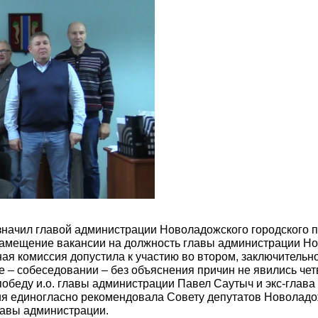
значил главой администрации Новоладожского городского п
 замещение вакансии на должность главы администрации Но
ая комиссия допустила к участию во втором, заключительн
е – собеседовании – без объяснения причин не явились чет
беду и.о. главы администрации Павел Саутыч и экс-глава
ия единогласно рекомендовала Совету депутатов Новоладож
лавы администрации.