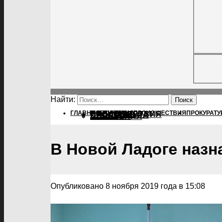
Найти:
ГЛАВНАЯ
ПОЛИТИКА
ПОЛИТИКА
ПРОИСШЕСТВИЯ
ПРОКУРАТУ
ПРОИСШЕСТВИЯ
ПРОКУРАТУРА
СПОРТ
КУЛЬТУРА
ПОСЕЛЕНИЯ
В Новой Ладоге назн
Опубликовано 8 ноября 2019 года в 15:08