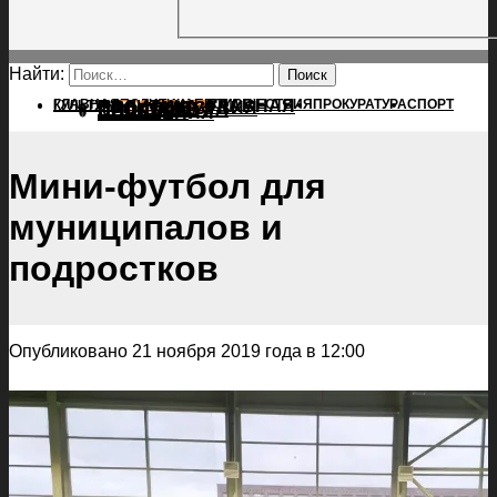
Найти:
ГЛАВНАЯ
ПОЛИТИКА
ПРОИСШЕСТВИЯ
ГЛАВНАЯ
ПРОКУРАТУРА
СПОРТ
КУЛЬТУРА
ПОЛИТИКА
ПОСЕЛЕНИЯ
ПРОИСШЕСТВИЯ
ПРОКУРАТУРА
СПОРТ
КУЛЬТУРА
ПОСЕЛЕНИЯ
Мини-футбол для
муниципалов и
подростков
Опубликовано 21 ноября 2019 года в 12:00