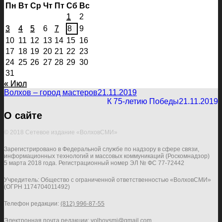
Пн
Вт
Ср
Чт
Пт
Сб
Вс
1
2
3
4
5
6
7
8
9
10
11
12
13
14
15
16
17
18
19
20
21
22
23
24
25
26
27
28
29
30
31
« Июл
Волхов – город мастеров
21.11.2019
К 75-летию Победы
21.11.2019
О сайте
© 2018 Сетевое издание «ВолховСМИ»
Зарегистрировано в Федеральной службе по надзору в сфере связи,
информационных технологий и массовых коммуникаций (Роскомнадзор)
5 марта 2018 года. Регистрационный номер ЭЛ № ФС 77-72442
Учредитель: Общество с ограниченной ответственностью «ВолховСМИ»
(ОГРН 1174704011492)
Телефон редакции:
(812) 996-87-55
Электронная почта редакции:
volhovsmi@gmail.com