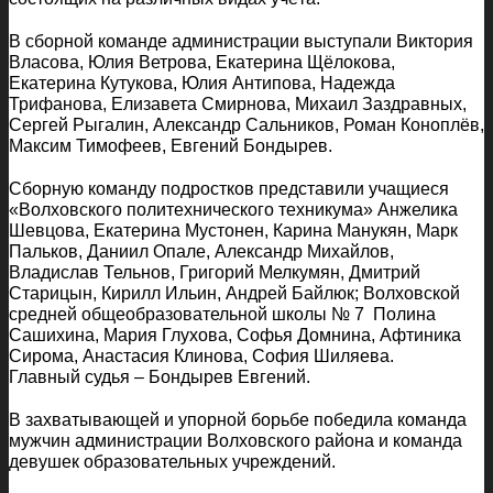
В сборной команде администрации выступали Виктория
Власова, Юлия Ветрова, Екатерина Щёлокова,
Екатерина Кутукова, Юлия Антипова, Надежда
Трифанова, Елизавета Смирнова, Михаил Заздравных,
Сергей Рыгалин, Александр Сальников, Роман Коноплёв,
Максим Тимофеев, Евгений Бондырев.
Сборную команду подростков представили учащиеся
«Волховского политехнического техникума» Анжелика
Шевцова, Екатерина Мустонен, Карина Манукян, Марк
Пальков, Даниил Опале, Александр Михайлов,
Владислав Тельнов, Григорий Мелкумян, Дмитрий
Старицын, Кирилл Ильин, Андрей Байлюк; Волховской
средней общеобразовательной школы № 7 Полина
Сашихина, Мария Глухова, Софья Домнина, Афтиника
Сирома, Анастасия Клинова, София Шиляева.
Главный судья – Бондырев Евгений.
В захватывающей и упорной борьбе победила команда
мужчин администрации Волховского района и команда
девушек образовательных учреждений.