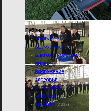
Рубрики
COVID-19
(323)
БЕЗ РУБРИКИ
(769)
БЛАГОУСТРОЙСТВО
(502)
ВИДЕО
(357)
ВООРУЖЕНИЕ
(30)
ЗДОРОВЬЕ
(358)
ИЗБРАННОЕ
(55)
ИСТОРИЯ
(489)
КУЛЬТУРА
(2 312)