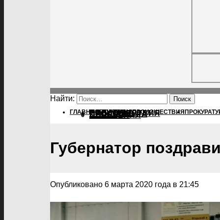
Найти:
ГЛАВНАЯ
ПОЛИТИКА
ПОЛИТИКА
ПРОИСШЕСТВИЯ
ПРОКУРАТУ
ПРОИСШЕСТВИЯ
ПРОКУРАТУРА
СПОРТ
КУЛЬТУРА
ПОСЕЛЕНИЯ
Губернатор поздрав
Опубликовано 6 марта 2020 года в 21:45