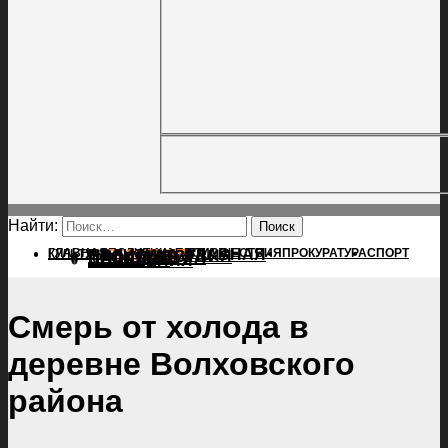
Найти:
ГЛАВНАЯ
ПОЛИТИКА
ПРОИСШЕСТВИЯ
ГЛАВНАЯ
ПРОКУРАТУРА
СПОРТ
КУЛЬТУРА
ПОЛИТИКА
ПОСЕЛЕНИЯ
ПРОИСШЕСТВИЯ
ПРОКУРАТУРА
СПОРТ
КУЛЬТУРА
ПОСЕЛЕНИЯ
Смерь от холода в
деревне Волховского
района