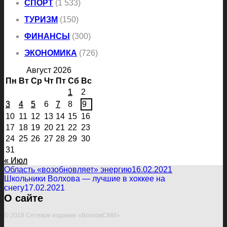
СПОРТ
(1 533)
ТУРИЗМ
(150)
ФИНАНСЫ
(300)
ЭКОНОМИКА
(726)
Август 2026
Пн
Вт
Ср
Чт
Пт
Сб
Вс
1
2
3
4
5
6
7
8
9
10
11
12
13
14
15
16
17
18
19
20
21
22
23
24
25
26
27
28
29
30
31
« Июл
Область «возобновляет» энергию
16.02.2021
Школьники Волхова — лучшие в хоккее на
снегу
17.02.2021
О сайте
© 2018 Сетевое издание «ВолховСМИ»