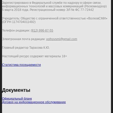
Зарегистрировано в Федеральной службе по надзору в сфере связи,
информационных технологий и массовых коммуникаций (Роскомнадзор)
5 марта 2018 года. Регистрационный номер ЭЛ № ФС 77-72442
Учредитель: Общество с ограниченной ответственностью «ВолховСМИ»
(ОГРН 1174704011492)
Телефон редакции:
(812) 996-87-55
Электронная почта редакции:
volhovsmi@gmail.com
Главный редактор Тарасова К.Ю.
Настоящий ресурс содержит материалы 18+
Статистика посещаемости
Документы
Официальный бланк
Договор на информационное обслуживание