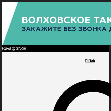
Найти:
ГЛАВНАЯ
ПОЛИТИКА
ПРОИСШЕСТВИЯ
ПРОКУРАТУРА
СПОРТ
КУЛЬТУ
ПОЛИТИКА
ПРОИСШЕСТВИЯ
ПРОКУРАТУРА
СПОРТ
КУЛЬТУРА
ПОСЕЛЕНИЯ
TikTok